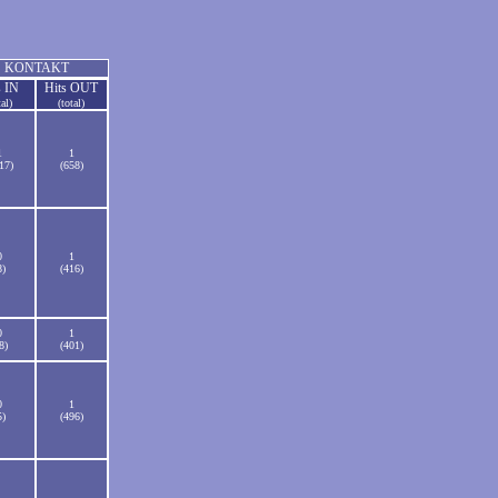
KONTAKT
s IN
Hits OUT
tal)
(total)
1
1
17)
(658)
0
1
8)
(416)
0
1
8)
(401)
0
1
5)
(496)