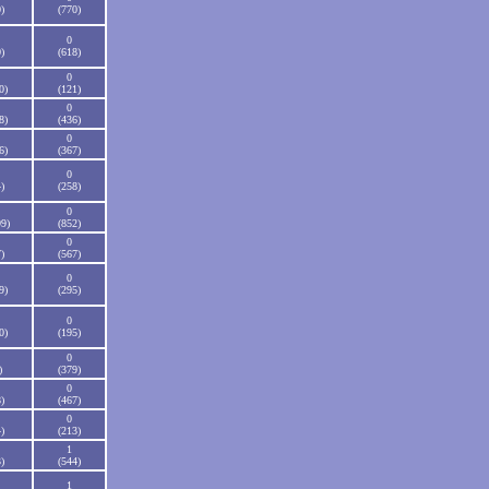
)
(770)
0
)
(618)
0
0)
(121)
0
8)
(436)
0
6)
(367)
0
)
(258)
0
99)
(852)
0
)
(567)
0
9)
(295)
0
0)
(195)
0
)
(379)
0
)
(467)
0
)
(213)
1
)
(544)
1