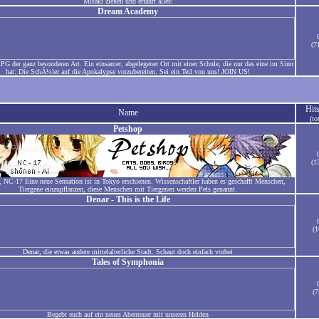
Misaki ziehen und erfahrt alles!
Dream Academy
(7
G der ganz besonderen Art. Ein einsamer, abgelegener Ort mit einer Schule, die nur das eine im Sinn
hat: Die SchÃ¼ler auf die Apokalypse vorzubereiten. Sei ein Teil von uns! JOIN US!
Hit
Name
(to
Petshop
(1
 NC-17 Eine neue Sensation ist in Tokyo erschienen. Wissenschaftler haben es geschafft Menschen,
Tiergene einzupflanzen, diese Menschen mit Tiergenen werden Pets genannt.
Denar - This is the Life
(1
Denar, die etwas andere mittelalterliche Stadt. Schaut doch einfach vorbei
Tales of Symphonia
(7
Begebt euch auf ein neues Abenteuer mit unseren Helden