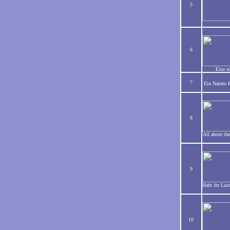
5
6
Eine s
7
Ein Naruto R
8
All about the
9
Habt ihr Lus
10