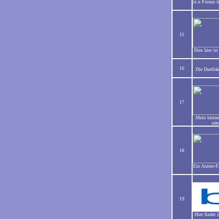
is n Forum ü
15
Dies hier i
16
Die Duellak
17
Mein kleine
ode
18
Ein Anime-Fa
19
Hier findet 