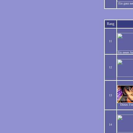
Ein ganz ne
Rang
11
Ein neues A
12
13
Dieses Fo
14