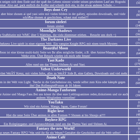
en neigen sich dem Ende und der spaß des Lebens nimmt wieder seinen gewohnten Lauf am Hogoshi
(50
ernat. Also auf, pack endlich die Koffer und schreib dich ein, in der etwas anderen Schule. ~
Boys dont Cry
0
 aber feine shonen ai und yaoi seite mit vielen bildern in der gallery, episoden downloads, und viele
(80
schÃ¶ne shonen ai geschichten, schaut mal vorbei!!!
forum siteleri
0
(14
forum siteleri
Moonlight Shadows
0
(56
e Staffelseite mit WMC über 5 Mädchen, die viele Abenteuer erleben... Besucht uns doch =)
The Darkness Live
0
(21
arkness Live spielt in einer eigenen Welt. Ein vampire Knight RPG mit einen touch Mystery.
Beautiful Moon
0
Moon ist eine kleine multi-kulti Seite wo Ihr alles mögliche findet, z.B. über Anime/Mangas, eigene
(64
Werke uvm. Über Besuch würden ich mich sehr freuen!
Yaoi Kado
0
(27
Alles rund um das Thema Shônen-Ai und Yaoi.
Velvet Underworld
0
(47
ber WeiÃŸ Kreuz, mit vielen Infos, alles zu WeiÃŸ Side B, eine Gallery, Downloads und viel mehr.
Death Note
0
 in der Welt von Light. Tauche in die Geschehnisse ein, werde selbst zum Kira oder kämpfe gegen
(60
ihn! Das RollenspielForum ab 16 Jahren.
Anime-Manga Fanforum
0
r Anime und Manga Fans.Bei uns könnt ihr über eure Lieblingsanimes reden,diskutieren und sie auch
(16
anderen Mitgliedern vorstellen!
YouTaku
0
(0
Wir sind ein Anime, Manga, Japan, Game Forum!
Right love
0
(48
Hier die neue Seite Über animes in allen Formen !! Shonen ai bis Shoujo ai!!!!
Boylove RPG
0
(14
Ein Roleplaygame- und Austauschforum rund um das Thema Yaoi und Shōnen Ai.
Fantasy the new World!
0
(13
z neues Fantasy RPG! Was seid ihr für ein Wesen? Gestaltet die Geschichte und die Welt selbst!
Anime Café
0