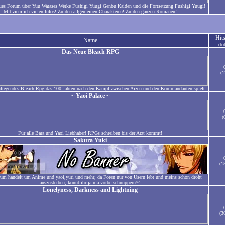
ues Forum über Yuu Watases Werke Fushigi Yuugi Genbu Kaiden und die Fortsetzung Fushigi Yuugi!
Mit ziemlich vielen Infos! Zu den allgemeinen Charakteren! Zu den ganzen Romanen!
Hit
Name
(to
Das Neue Bleach RPG
(1
ufregendes Bleach Rpg das 100 Jahren nach den Kampf zwischen Aizen und den Kommandanten spielt.
~ Yaoi Palace ~
(
Für alle Bara und Yaoi Liebhaber! RPGs schreiben bis der Arzt kommt!
Sakura Yuki
(1
rum handelt um Anime und yaoi,yuri und mehr, da Foren nur von Usern lebt und meins schon droht
auszusterben, könnt ihr ja ma vorbeischnuppern^^
Lonelyness, Darkness and Lightning
(3