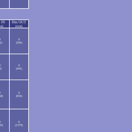
s IN
Hits OUT
tal)
(total)
0
0
2)
(504)
0
0
0)
(441)
0
0
58)
(810)
0
0
03)
(1379)