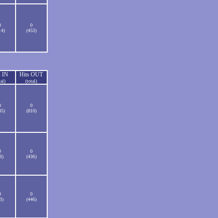
0
0
14)
(453)
s IN
Hits OUT
tal)
(total)
0
0
35)
(810)
0
0
6)
(436)
0
0
3)
(446)