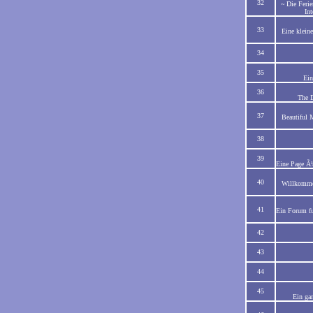
32
~ Die Feri
Int
33
Eine kleine
34
35
Ein
36
The D
37
Beautiful 
38
39
Eine Page Ã¼
40
Willkommen
41
Ein Forum fu
42
43
44
45
Ein gan