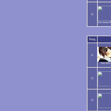
20
Ein Anime-RP
Rang
21
Yaoi RPG,
22
23