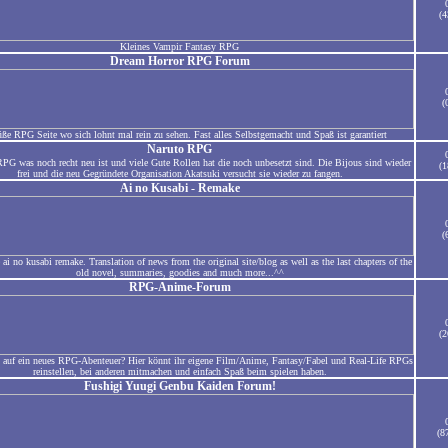
(4
Kleines Vampir Fantasy RPG
Dream Horror RPG Forum
(
üße RPG Seite wo sich lohnt mal rein zu sehen. Fast alles Selbstgemacht und Spaß ist garantiert
Naruto RPG
PG was noch recht neu ist und viele Gute Rollen hat die noch unbesetzt sind. Die Bijous sind wieder
(1
frei und die neu Gegründete Organisation Akatsuki versucht sie wieder zu fangen.
Ai no Kusabi - Remake
(
 ai no kusabi remake. Translation of news from the original site/blog as well as the last chapters of the
old novel, summaries, goodies and much more...^^
RPG-Anime-Forum
(2
t auf ein neues RPG-Abenteuer? Hier könnt ihr eigene Film/Anime, Fantasy/Fabel und Real-Life RPGs
reinstellen, bei anderen mitmachen und einfach Spaß beim spielen haben.
Fushigi Yuugi Genbu Kaiden Forum!
(8