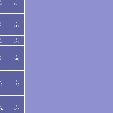
0
1
3)
(41)
0
2
0)
(547)
0
0
8)
(374)
0
0
6)
(341)
0
0
6)
(409)
0
0
74)
(579)