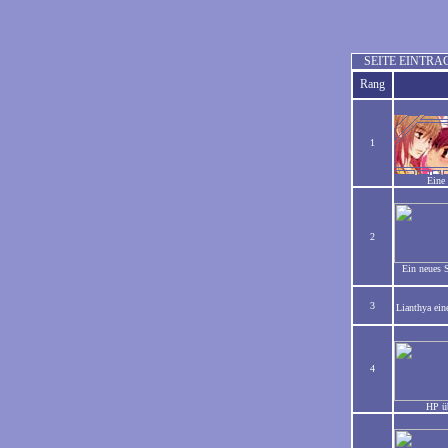
SEITE EINTRA
Rang
1
Eine
2
Ein neues 
3
Lianthya ein
4
HP ü