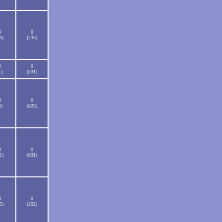
0
0
0)
(235)
0
0
1)
(331)
0
0
6)
(625)
0
0
1)
(631)
0
0
5)
(392)