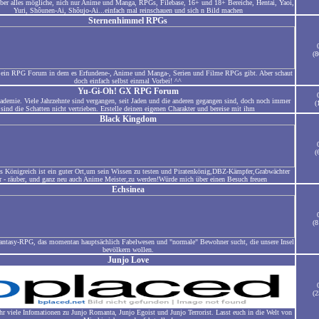
ber alles mögliche, nich nur Anime und Manga, RPGs, Filebase, 16+ und 18+ Bereiche, Hentai, Yaoi,
Yuri, Shôunen-Ai, Shôujo-Ai...einfach mal reinschauen und sich n Bild machen
Sternenhimmel RPGs
(8
st ein RPG Forum in dem es Erfundene-, Anime und Manga-, Serien und Filme RPGs gibt. Aber schaut
doch einfach selbst einmal Vorbei! ^^
Yu-Gi-Oh! GX RPG Forum
ademie. Viele Jahrzehnte sind vergangen, seit Jaden und die anderen gegangen sind, doch noch immer
(
sind die Schatten nicht vertrieben. Erstelle deinen eigenen Charakter und bereise mit ihm
Black Kingdom
(
s Königreich ist ein guter Ort,um sein Wissen zu testen und Piratenkönig,DBZ-Kämpfer,Grabwächter
r - räuber, und ganz neu auch Anime Meister,zu werden!Würde mich über einen Besuch freuen
Echsinea
(8
ntasy-RPG, das momentan hauptsächlich Fabelwesen und "normale" Bewohner sucht, die unsere Insel
bevölkern wollen.
Junjo Love
(2
ihr viele Infomationen zu Junjo Romanta, Junjo Egoist und Junjo Terrorist. Lasst euch in die Welt von