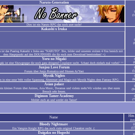
Naruto-Generation
(1
Dies ist ein Naruto RPG das noch user sucht!
Kakashi x Iruka
(
ist das Paaring Kakashi x Iruka aus "NARUTO". Ifos, bilder und unserem stolzen 4-You bereich mit
dem Hauptpunkt auf den DOUJINSHIS die für euch zum Download bereitstehen! =)
Yoru no Migaki
(
aki ist eine Showgruppe die noch ganz dringend Cosplayer sucht. Schaut doch einfach mal vorbei! ^^
Junjou Love Forum
(5
Forum über Junjo Romatica und Shonen Ai/Yaoi
Mystik Nights
(6
in in eine neue Welt voller Spannung, Abenteuer und Magie mit Mystik Nights dem Fantasy RPG:
Asian palace
ein kleines Forum über Animes, Asia Music, Doramas und vielem mehr.Wir würden uns über euren
(9
Besuch sehr freuen.
Digimon Tamer Academy
(7
Meldet euch an und werdet ein Tamer!
Hits
Name
(tot
Bloody Nightmare
0
(17
Ein Vampire Knight RPG das noch viele original Charakter sucht. (:
Daigaku no Hogoshi
0