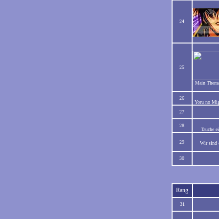
24
25
Main Thema 
26
Yoru no Mig
27
28
Tauche e
29
Wir sind 
30
Rang
31