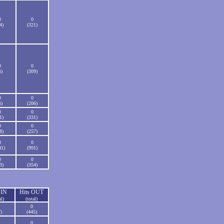
0
0
4)
(321)
0
0
6)
(309)
0
0
6)
(206)
0
0
1)
(331)
0
0
8)
(257)
0
0
41)
(991)
0
0
3)
(354)
 IN
Hits OUT
al)
(total)
0
)
(445)
0