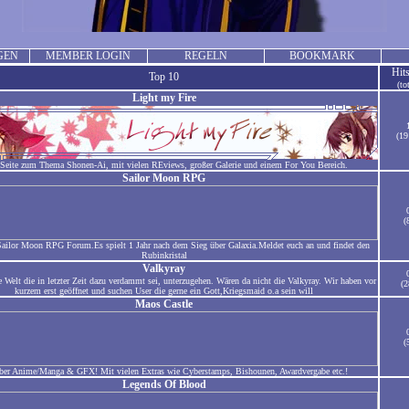
GEN
MEMBER LOGIN
REGELN
BOOKMARK
Hit
Top 10
(to
Light my Fire
(19
 Seite zum Thema Shonen-Ai, mit vielen REviews, großer Galerie und einem For You Bereich.
Sailor Moon RPG
(
Sailor Moon RPG Forum.Es spielt 1 Jahr nach dem Sieg über Galaxia.Meldet euch an und findet den
Rubinkristal
Valkyray
e Welt die in letzter Zeit dazu verdammt sei, unterzugehen. Wären da nicht die Valkyray. Wir haben vor
(2
kurzem erst geöffnet und suchen User die gerne ein Gott,Kriegsmaid o.a sein will
Maos Castle
(
ber Anime/Manga & GFX! Mit vielen Extras wie Cyberstamps, Bishounen, Awardvergabe etc.!
Legends Of Blood