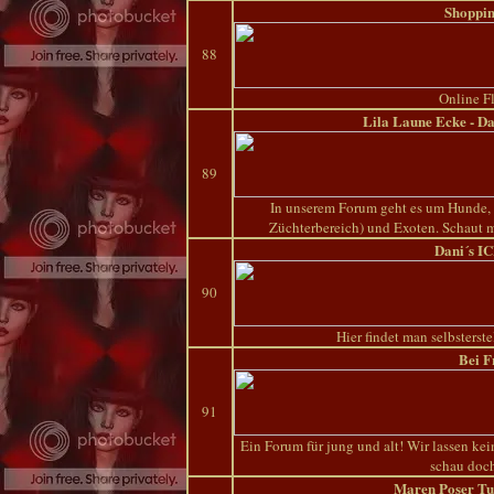
Shoppi
88
Online F
Lila Laune Ecke - Da
89
In unserem Forum geht es um Hunde,
Züchterbereich) und Exoten. Schaut m
Dani´s I
90
Hier findet man selbsterste
Bei F
91
Ein Forum für jung und alt! Wir lassen ke
schau doch
Maren Poser Tu