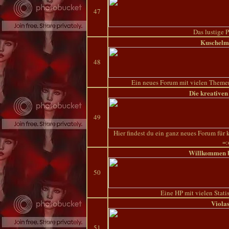
47
Das lustige 
Kuschelm
48
Ein neues Forum mit vielen Themen 
Die kreative
49
Hier findest du ein ganz neues Forum für
=:
Willkommen b
50
Eine HP mit vielen Stat
Viola
51