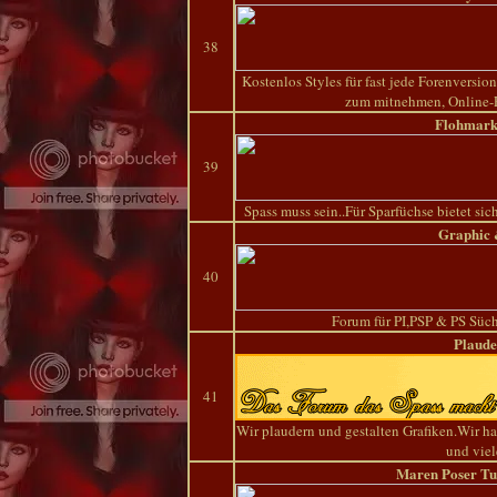
38
Kostenlos Styles für fast jede Forenversio
zum mitnehmen, Online-P
Flohmarkt
39
Spass muss sein..Für Sparfüchse bietet si
Graphic 
40
Forum für PI,PSP & PS Süc
Plaude
41
Wir plaudern und gestalten Grafiken.Wir h
und viel
Maren Poser Tu