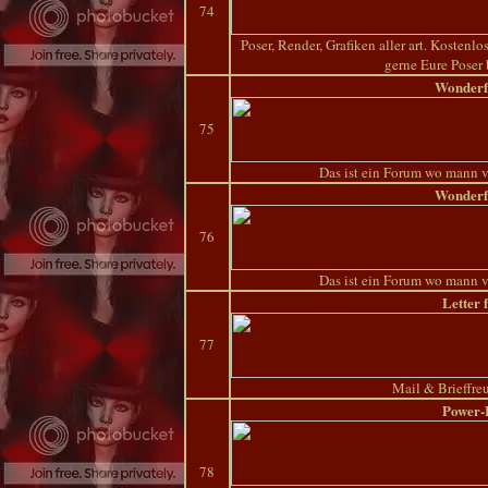
74
Poser, Render, Grafiken aller art. Kosten
gerne Eure Poser 
Wonderf
75
Das ist ein Forum wo mann vi
Wonderf
76
Das ist ein Forum wo mann vi
Letter 
77
Mail & Brieffre
Power-
78