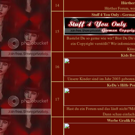
Hürthe
14
Hürther Forum, wo 
Stuff 4 You Only - Germ
15
Bastelst Du so gerne wie wir? Bist Du Di
ein Copyright verstößt? Wir informier
Küns
Kids Bo
16
Unsere Kinder sind im Jahr 2003 geboren
KeDa´s Hilfe Po
17
Hast du ein Forum und das läuft nicht?M
Dann schau einfach
Werbe Grafik F