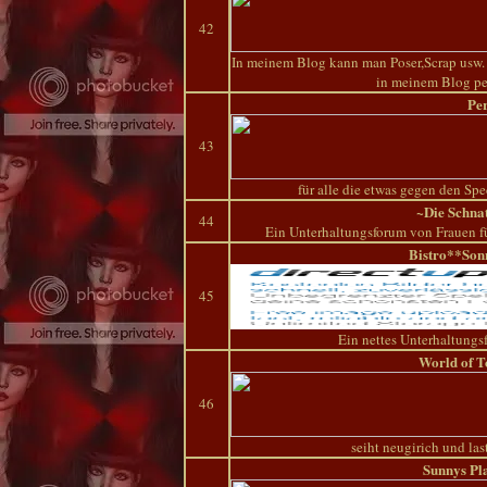
42
In meinem Blog kann man Poser,Scrap usw. k
in meinem Blog pe
Pe
43
für alle die etwas gegen den S
~Die Schna
44
Ein Unterhaltungsforum von Frauen fü
Bistro**So
45
Ein nettes Unterhaltungsf
World of T
46
seiht neugirich und la
Sunnys Pl