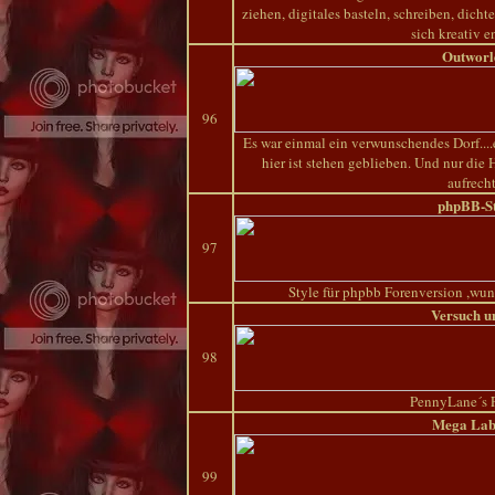
ziehen, digitales basteln, schreiben, dic
sich kreativ e
Outworl
96
Es war einmal ein verwunschendes Dorf....
hier ist stehen geblieben. Und nur die
aufrech
phpBB-St
97
Style für phpbb Forenversion ,wu
Versuch u
98
PennyLane´s P
Mega Lab
99