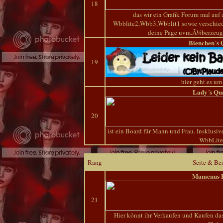
18
das wir ein Grafik Forum mal auf 
Wbblite2,Wbb3,Wbblit1 sowie verschie
deine Page uvm.Ã¼berzeugt 
Bienchen´s 
19
hier geht es um
Lady´s Qu
20
ist ein Board für Mann und Frau. Insklusiv
WbbLite
Rang
Seite & Be
Mamenus 
21
Hier könnt ihr Verkaufen und Kaufen das