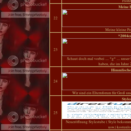
Floh
Meine 
22
Meine kleine Pe
*2004e
23
Schaut doch mal vorbei .... *g* .... uns
haben, die im Jahre 
Himmlische
24
Wir sind ein Elternforum für Groß un
Style
25
Neueröffnung Stylestube ( Style bekomm
usw.) kostenl