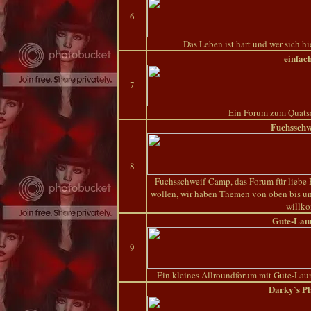
6
Das Leben ist hart und wer sich hie
einfac
7
Ein Forum zum Quatsc
Fuchssch
8
Fuchsschweif-Camp, das Forum für liebe 
wollen, wir haben Themen von oben bis unt
willk
Gute-Lau
9
Ein kleines Allroundforum mit Gute-Laun
Darky`s P