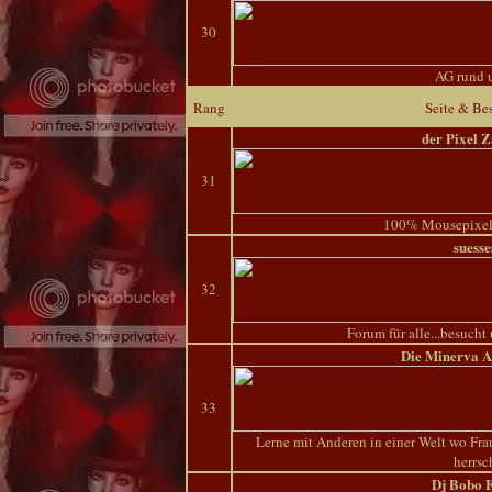
30
AG rund 
Rang
Seite & Be
der Pixel 
31
100% Mousepixeln
suesse
32
Forum für alle...besucht
Die Minerva 
33
Lerne mit Anderen in einer Welt wo Fra
herrsch
Dj Bobo 