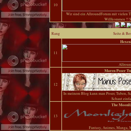
10
Wir sind ein AllroundForum mit vielen T
Willkommen !! S
Rang
Seite & Be
Hexen
11
Allrou
Maren Poser Tu
12
In meinem Blog kann man Poser, Tuben, Sc
Schaut einfa
The Moonli
13
Fantasy, Animes, Manga, 