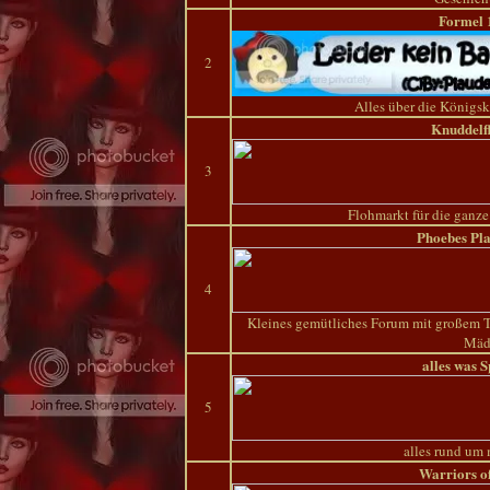
Formel 
2
Alles über die Königsk
Knuddelf
3
Flohmarkt für die ganze
Phoebes Pl
4
Kleines gemütliches Forum mit großem T
Mäd
alles was 
5
alles rund um
Warriors 