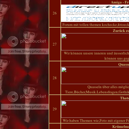
Amiga - Fr
26
Forum mit tollen themen kochecke,fotoecke
Zurück z
27
Wir können unsere inneren und äusserlich
können uns geg
Quasse
28
Quasseln über alles mögli
Tiere,Bücher,Musik.Lebensfragen,Gothik
Thats
29
Wir haben Themen wie,Foto mit eigener F
Krümelmo