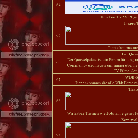
64
Rund um PSP & PI ,so
Unsere 
65
Tierischer Austau
Der Quas
Der Quasselpalast ist ein Forum für jung u
66
Community und freuen uns immer über neu
TV Filme, Ser
WBB-S
67
Hier bekommen die alle Wbb Forenvers
Thats
68
Wir haben Themen wie,Foto mit eigener F
New Aval
69