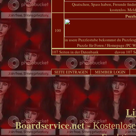
Quatschen, Spass haben, Freunde finden,
kostenlos. Meld
Puzzl
100
in usere Puzzlestube bekommst du Puzzles
Puzzle für Foren / Homepage /PC Was
107 Seiten in der Datenbank
davon 107 Se
SEITE EINTRAGEN
MEMBER LOGIN
Li
Boardservice.net
- Kostenlose