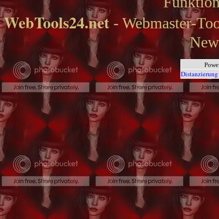
Funktion
WebTools24.net
- Webmaster-Tool
News
Powe
Distanzierung 