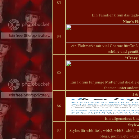
83
Ein Familienforum das tägl
Nine´s F
84
ein Flohmarkt mit viel Charme für Groß 
schöne und gemüt
*Crazy
85
Ein Forum für junge Mütter und die,die 
themen unter ander
I &
86
Ein allgemeines Unt
Style-
87
Styles für wbblite1, wbb2, wbb3, wbb4, 
blogs, joomla etc. - Gr