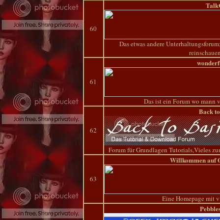
Talk
60
Das etwas andere Unterhaltungsforum;
reinschauen
wonderf
61
Das ist ein Forum wo mann vi
Back to
62
Forum für Grundlagen Tutorials,Vieles 
Willkommen auf O
63
Eine Homepage mit vi
Pebble