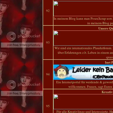
92
In meinem Blog kann man Poser,Scrap usw. k
in meinem Blog pe
Unsere Qu
93
Wir sind ein internationales Plauderforum
über Erfahrungen z.b. Leben in einem a
quas
Inet 
94
Ein Internetportal für werdende & gewor
willkommen. Frauen, sagt Euren M
Kreati
95
Für alle Kreativlinge und Interessierte. H