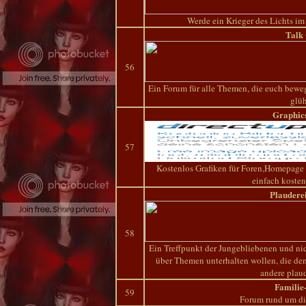
Werde ein Krieger des Lichts i
Talk
56
Ein Forum für alle Themen, die euch beweg
glü
Graphic
57
Kostenlos Grafiken für Foren,Homepage
einfach koste
Plaudere
58
Ein Treffpunkt der Jungebliebenen und ni
über Themen unterhalten wollen, die dem
andere plau
Familie
59
Forum rund um di