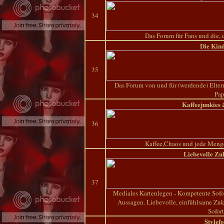
34
Das Forum für Fans und die,
Die Kin
35
Das Forum von und für (werdende) Elte
Pap
Kaffeejunkies
36
Kaffee,Chaos und jede Menge 
Liebevolle Zu
37
Mediales Kartenlegen - Kompetente Sofor
Aussagen. Liebevolle, einfühlsame Zu
Sofort
Stylef