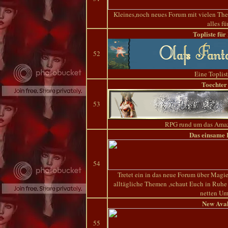
Kleines,noch neues Forum mit vielen Th
alles f
Topliste fü
52
Eine Toplist
Toechter
53
RPG rund um das Ama
Das einsame 
54
Tretet ein in das neue Forum über Magi
alltägliche Themen ,schaut Euch in Ruhe
netten U
New Ava
55