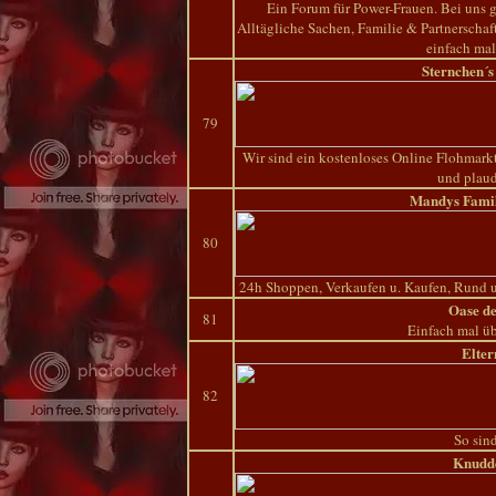
Ein Forum für Power-Frauen. Bei uns 
Alltägliche Sachen, Familie & Partnerscha
einfach ma
Sternchen´
79
Wir sind ein kostenloses Online Flohmar
und plau
Mandys Fami
80
24h Shoppen, Verkaufen u. Kaufen, Rund u
Oase d
81
Einfach mal üb
Elter
82
So sind 
Knudd