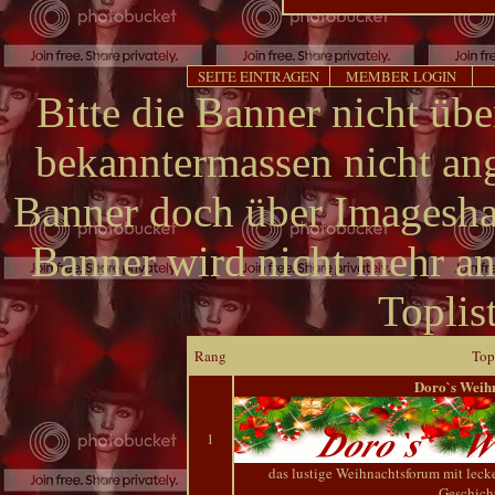
SEITE EINTRAGEN
MEMBER LOGIN
Bitte die Banner nicht üb
bekanntermassen nicht ang
Banner doch über Imagesha
Banner wird nicht mehr an
Toplist
Rang
Top
Doro`s Weih
1
das lustige Weihnachtsforum mit leck
Geschich