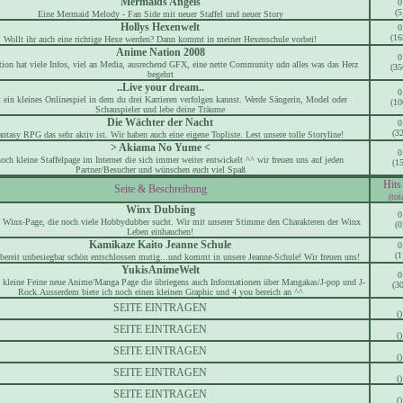
Mermaids Angels
0
(5
Eine Mermaid Melody - Fan Side mit neuer Staffel und neuer Story
Hollys Hexenwelt
0
(16
Wollt ihr auch eine richtige Hexe werden? Dann kommt in meiner Hexenschule vorbei!
Anime Nation 2008
0
ion hat viele Infos, viel an Media, ausrechend GFX, eine nette Community udn alles was das Herz
(35
begehrt
..Live your dream..
0
 ein kleines Onlinespiel in dem du drei Karrieren verfolgen kannst. Werde Sängerin, Model oder
(10
Schauspieler und lebe deine Träume
Die Wächter der Nacht
0
(32
ntasy RPG das sehr aktiv ist. Wir haben auch eine eigene Topliste. Lest unsere tolle Storyline!
> Akiama No Yume <
0
och kleine Staffelpage im Internet die sich immer weiter entwickelt ^^ wir freuen uns auf jeden
(15
Partner/Besucher und wünschen euch viel Spaß
Hits
Seite & Beschreibung
(tot
Winx Dubbing
0
e Winx-Page, die noch viele Hobbydubber sucht. Wir mit unserer Stimme den Charakteren der Winx
(0
Leben einhauchen!
Kamikaze Kaito Jeanne Schule
0
(1
 bereit unbesiegbar schön entschlossen mutig...und kommt in unsere Jeanne-Schule! Wir freuen uns!
YukisAnimeWelt
0
ne kleine Feine neue Anime/Manga Page die übriegens auch Informationen über Mangakas/J-pop und J-
(30
Rock.Ausserdem biete ich noch einen kleinen Graphic und 4 you bereich an ^^
SEITE EINTRAGEN
()
SEITE EINTRAGEN
()
SEITE EINTRAGEN
()
SEITE EINTRAGEN
()
SEITE EINTRAGEN
()