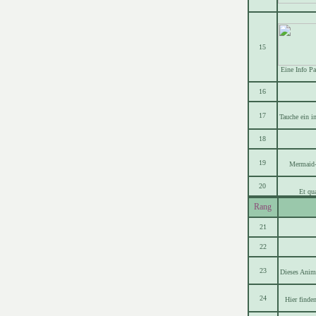
15
Eine Info P
16
17
Tauche ein i
18
19
Mermaid-
20
Et qu
Rang
21
22
23
Dieses Anim
24
Hier finde