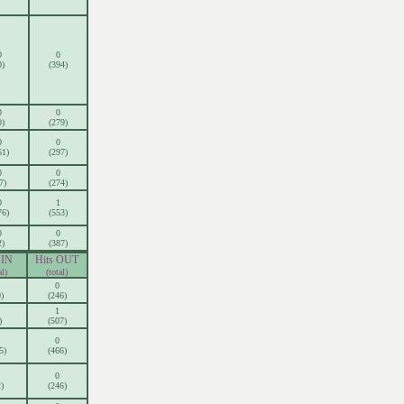
0
0
0)
(394)
0
0
0)
(279)
0
0
61)
(297)
0
0
7)
(274)
0
1
76)
(553)
0
0
2)
(387)
 IN
Hits OUT
al)
(total)
0
)
(246)
1
)
(507)
0
5)
(466)
0
)
(246)