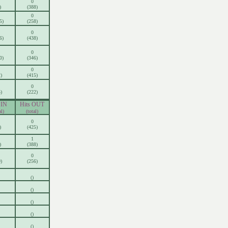
0
)
(388)
0
5)
(258)
0
6)
(438)
0
0)
(346)
0
)
(415)
0
)
(222)
 IN
Hits OUT
al)
(total)
0
)
(425)
1
)
(388)
0
)
(256)
()
()
()
()
()