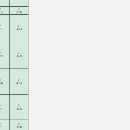
0
0
75)
(399)
0
0
2)
(426)
0
1
01)
(473)
0
0
54)
(436)
0
0
4)
(316)
0
0
8)
(304)