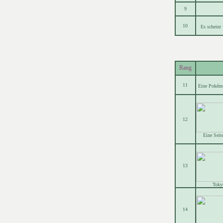
9
10
Es scheint 
Rang
11
Eine Pokémo
12
Eine Seit
13
Toky
14