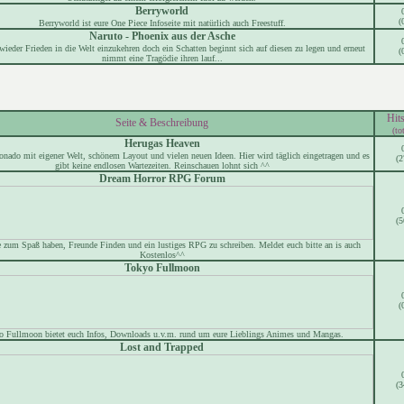
Berryworld
(
Berryworld ist eure One Piece Infoseite mit natürlich auch Freestuff.
Naruto - Phoenix aus der Asche
wieder Frieden in die Welt einzukehren doch ein Schatten beginnt sich auf diesen zu legen und erneut
(
nimmt eine Tragödie ihren lauf...
Hit
Seite & Beschreibung
(to
Herugas Heaven
nado mit eigener Welt, schönem Layout und vielen neuen Ideen. Hier wird täglich eingetragen und es
(2
gibt keine endlosen Wartezeiten. Reinschauen lohnt sich ^^
Dream Horror RPG Forum
(5
e zum Spaß haben, Freunde Finden und ein lustiges RPG zu schreiben. Meldet euch bitte an is auch
Kostenlos^^
Tokyo Fullmoon
(
o Fullmoon bietet euch Infos, Downloads u.v.m. rund um eure Lieblings Animes und Mangas.
Lost and Trapped
(3