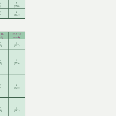
0
0
0)
(310)
0
0
0)
(303)
s IN
Hits OUT
tal)
(total)
0
0
7)
(237)
0
0
6)
(329)
0
0
0)
(438)
0
0
4)
(292)