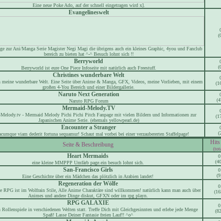
Eine neue Poke Ado, auf der schnell eingetragen wird x].
Evangelineswelt
(
age zur Ani/Manga Serie Magister Negi Magi die übrigens auch ein kleines Graphic, 4you und Fanclub
bereich zu bieten hat ^-^ Besuch lohnt sich !!
Berryworld
(
Berryworld ist eure One Piece Infoseite mit natürlich auch Freestuff.
Christines wunderbare Welt
n meine wunderbare Welt. Eine Seite über Anime & Manga, GFX, Videos, meine Vorlieben, mit einem
(1
großen 4-You Bereich und einer Bildergallerie.
Naruto Next Generation
(4
Naruto RPG Forum
Mermaid-Melody.TV
Melody.tv - Mermaid Melody Pichi Pichi Pitch Fanpage mit vielen Bildern und Informationen zur
(1
Japanischen Anime Serie. (ehemals yellowpearl.de)
Encounter a Stranger
(
acumque viam dederit fortuna sequamur! Schaut mal vorbei bei einer verzaubererten Staffelpage!
Hits
Seite & Beschreibung
(tot
Heart Mermaids
0
(40
eine kleine MMPPP Umfärb page.ein besuch lohnt sich.
San-Francisco Girls
0
(9
Eine Geschichte über ein Mädchen das plötzlich in Arabien landet!
Regeneration der Wölfe
0
e RPG ist im Wolfrain Stile, Alle Anime Charaktäre sind willkommen! natürlich kann man auch über
(16
Animes und andere Dinge diskut, GFXN oder im rpg playn.
RPG GALAXIE
0
n Rollenspiele in verschiedenen Welten statt. Treffe Dich mit Gleichgesinnten und erlebe jede Menge
(82
Spaß! Lasse Deiner Fantasie freien Lauf!! ^o^