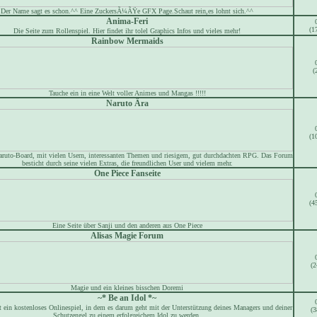
Der Name sagt es schon.^^ Eine ZuckersÃ¼ÃŸe GFX Page.Schaut rein,es lohnt sich.^^
Anima-Feri
(1
Die Seite zum Rollenspiel. Hier findet ihr tolel Graphics Infos und vieles mehr!
Rainbow Mermaids
(
Tauche ein in eine Welt voller Animes und Mangas !!!!!
Naruto Ära
(1
aruto-Board, mit vielen Usern, interessanten Themen und riesigem, gut durchdachten RPG. Das Forum
besticht durch seine vielen Extras, die freundlichen User und vielem mehr.
One Piece Fanseite
(4
Eine Seite über Sanji und den anderen aus One Piece
Alisas Magie Forum
(2
Magie und ein kleines bisschen Doremi
~* Be an Idol *~
st ein kostenloses Onlinespiel, in dem es darum geht mit der Unterstützung deines Managers und deiner
(3
Schutzengel zu einem erfolgreichem Idol zu werden.