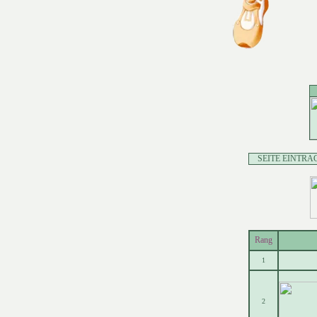
SEITE EINTRA
Rang
1
2