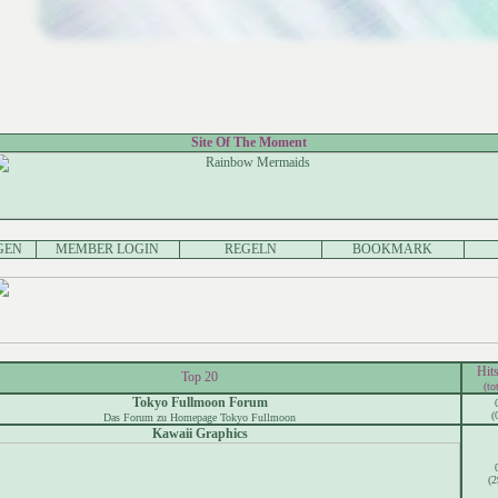
Site Of The Moment
GEN
MEMBER LOGIN
REGELN
BOOKMARK
Hit
Top 20
(to
Tokyo Fullmoon Forum
(
Das Forum zu Homepage Tokyo Fullmoon
Kawaii Graphics
(2