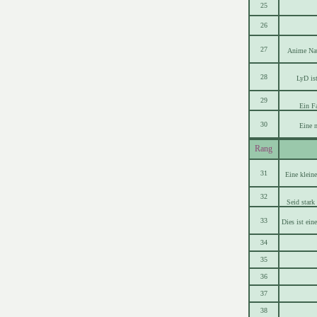
25
26
27
Anime Nat
28
LyD ist
29
Ein Fa
30
Eine n
Rang
31
Eine klein
32
Seid stark
33
Dies ist ei
34
35
36
37
38