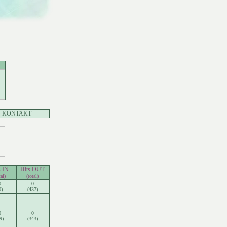
KONTAKT
s IN
Hits OUT
tal)
(total)
0
0
0)
(437)
0
0
9)
(343)