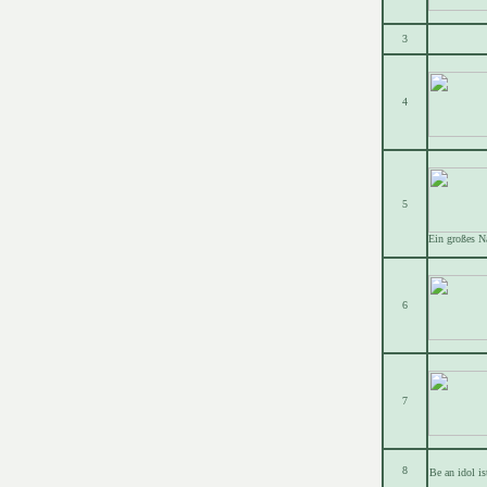
3
4
5
Ein großes N
6
7
8
Be an idol i