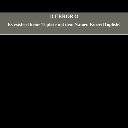
!! ERROR !!
Es existiert keine Topliste mit dem Namen
KorsettTopliste
!