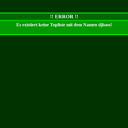
!! ERROR !!
Es existiert keine Topliste mit dem Namen
djbass
!