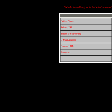
Nach der Anmeldung sollte der Vote-Button auf I
Seiten Name
Seiten URL
Seiten Beschreibung
E-Mail Adresse
Banner URL
Password