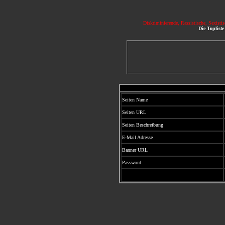
Diskriminierende, Rassistische, Sexisti
Die Topliste
Seiten Name
Seiten URL
Seiten Beschreibung
E-Mail Adresse
Banner URL
Password