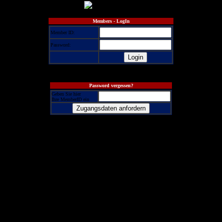
Members - LogIn
Member ID:
Password:
Password vergessen?
Geben Sie hier
Ihre MemberID ein