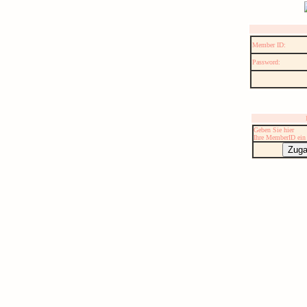
Member ID:
Password:
Geben Sie hier
Ihre MemberID ein