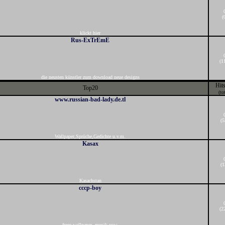
(
klickt hier
Rus-ExTrEmE
(1
die neusten künstler zum download neue designs
Hit
Top20
(to
www.russian-bad-lady.de.tl
(5
Wallpaper,Sprüche,Gedichte u.v.m.
Kasax
(1
Kasachstan
cccp-boy
(2
freee wallpaper, musik usw.