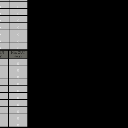
)
()
)
()
)
()
)
()
)
()
)
()
)
()
 IN
Hits OUT
al)
(total)
()
()
()
()
()
()
()
()
()
()