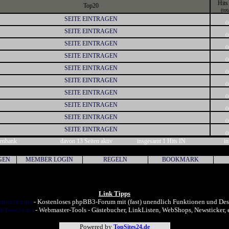
Hits
Top20
(tot
SEITE EINTRAGEN
()
SEITE EINTRAGEN
()
SEITE EINTRAGEN
()
SEITE EINTRAGEN
()
SEITE EINTRAGEN
()
SEITE EINTRAGEN
()
SEITE EINTRAGEN
()
SEITE EINTRAGEN
()
SEITE EINTRAGEN
()
SEITE EINTRAGEN
()
tenbank
davon 13 Seiten aktiv
insgesamt 1 Hits IN
in
GEN
MEMBER LOGIN
REGELN
BOOKMARK
Link Tipps
- Kostenloses phpBB3-Forum mit (fast) unendlich Funktionen und Des
dservice.net
- Webmaster-Tools - Gästebucher, LinkListen, WebShops, Newsticker, e
bTools24.net
Powered by
TopSites24.de