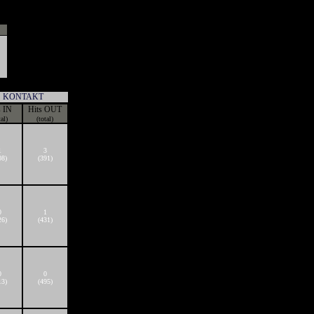
KONTAKT
s IN
Hits OUT
tal)
(total)
1
3
08)
(391)
0
1
26)
(431)
0
0
13)
(495)