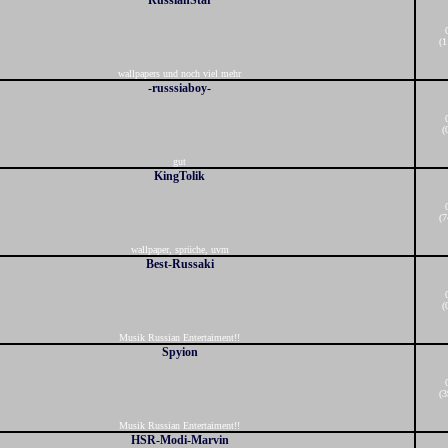
RussianStar
(1
wallpapers und noch viel mehr
-russsiaboy-
(
gut
KingTolik
(7
wallpaper, sprüche, uvm
Best-Russaki
(
Musik Russian Entertaiment!!
Spyion
(3
Musik Russian Entertaiment!!
HSR-Modi-Marvin