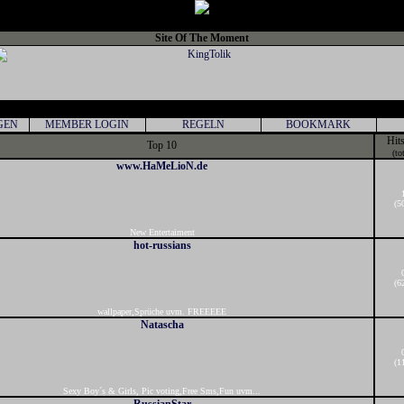
Site Of The Moment
GEN
MEMBER LOGIN
REGELN
BOOKMARK
Hit
Top 10
(to
www.HaMeLioN.de
(5
New Entertaiment
hot-russians
(6
wallpaper,Sprüche uvm. FREEEEE
Natascha
(1
Sexy Boy´s & Girls, Pic voting,Free Sms,Fun uvm...