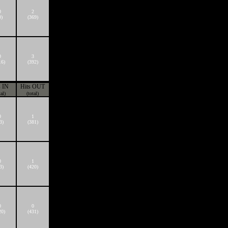
0
2
0)
(369)
0
3
16)
(392)
s IN
Hits OUT
tal)
(total)
0
1
3)
(381)
0
1
3)
(420)
0
0
20)
(431)