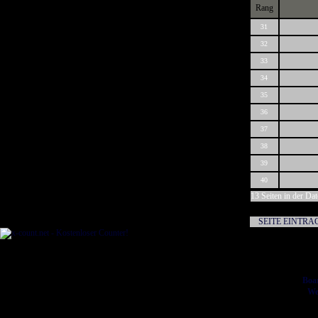
Rang
31
32
33
34
35
36
37
38
39
40
13 Seiten in der Da
SEITE EINTRA
Boar
We