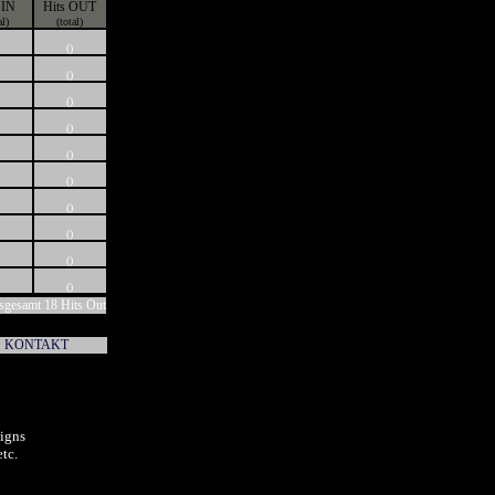
 IN
Hits OUT
al)
(total)
()
()
()
()
()
()
()
()
()
()
sgesamt 18 Hits Out
KONTAKT
igns
tc.