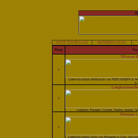
S
SEITE EINTRAGEN
MEMBER LOGIN
Rang
Top
"Of sweet li
1
Liebevolle kleine Hobbyzucht von PERUANERN in Weiß 
d.e
Langhaarmeerli
2
Lunkarya, Peruaner, Coronet, Sheltie, merino, Te
Peruaner v
3
Liebevolle kleine Zucht von Peruanern in Lilac- und S