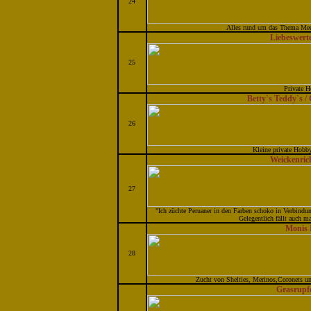
24
Alles rund um das Thema Meer
Liebeswert
25
Private 
Betty`s Teddy`s /
26
Kleine private Hobby
Weickenric
27
"Ich züchte Peruaner in den Farben schoko in Verbindun
Gelegentlich fällt auch m
Monis 
28
Zucht von Shelties, Merinos,Coronets un
Grasrupf