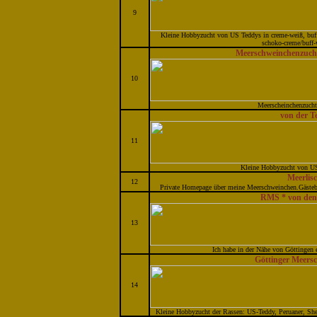
9
Kleine Hobbyzucht von US Teddys in creme-weiß, buff
schoko-creme/buff-
Meerschweinchenzuch
10
Meerscheinchenzucht
von der 
11
Kleine Hobbyzucht von US
Meerlis
12
Private Homepage über meine Meerschweinchen.Gästebu
RMS * von den
13
Ich habe in der Nähe von Göttingen 
Göttinger Meers
14
Kleine Hobbyzucht der Rassen: US-Teddy, Peruaner, She