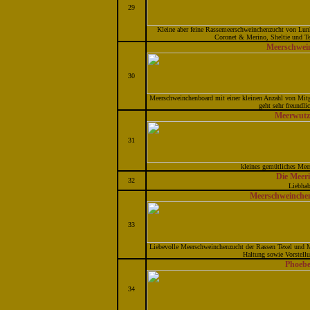
29
Kleine aber feine Rassemeerschweinchenzucht von Lun
Coronet & Merino, Sheltie und Tex
Meerschwei
30
Meerschweinchenboard mit einer kleinen Anzahl von Mitgl
geht sehr freundlic
Meerwutz
31
kleines gemütliches Mee
Die Meer
32
Liebhab
Meerschweinche
33
Liebevolle Meerschweinchenzucht der Rassen Texel und Me
Haltung sowie Vorstellu
Phoebe
34