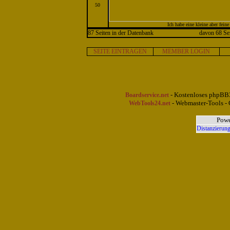
50
Ich habe eine kleine aber fei
87 Seiten in der Datenbank
davon 68 Sei
SEITE EINTRAGEN
MEMBER LOGIN
- Kostenloses phpBB3
Boardservice.net
- Webmaster-Tools - 
WebTools24.net
Powe
Distanzierung