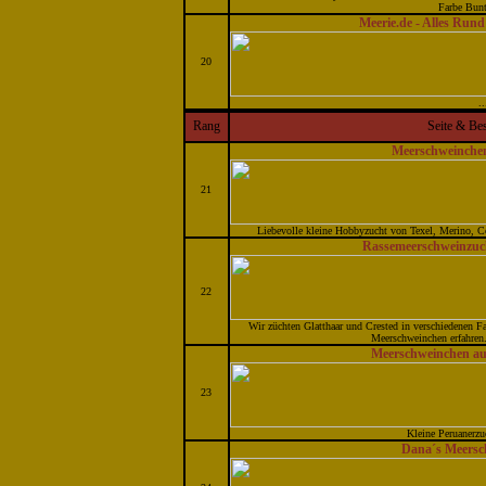
Farbe Bun
Meerie.de - Alles Ru
20
..
Rang
Seite & Be
Meerschweinche
21
Liebevolle kleine Hobbyzucht von Texel, Merino, C
Rassemeerschweinzuc
22
Wir züchten Glatthaar und Crested in verschiedenen Fa
Meerschweinchen erfahren.
Meerschweinchen au
23
Kleine Peruanerzuc
Dana´s Meersc