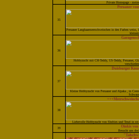
Private Homepage - meine
Peruaner vom
35
Peruaner Langhaarmeerschweinchen in den Farben weiss, li
kleinem
Garagensc
36
Hobbyzucht mit CH-Teddy, US-Teddy, Peruaner, Gla
verschieden
Duisburger Knu
37
Kleine Hobbyzucht von Peruaner und Alpaka , in Creme
Schwarz
+++Meerschweinche
38
Liebevolle Hobbyzucht von Shelties und Texel in rot
Oinkis von
39
Besucht uns doc
"Talschw