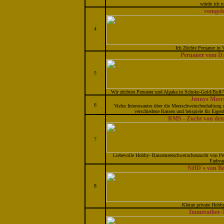
würde ich m
vomgol
4
Ich Züchte Peruaner in 
Peruaner vo
5
Wir züchten Peruaner und Alpaka in Schoko-Gold/Buff-
Jennys Meer
6
Vieles Interessantes über die Meerschweinchenhaltung 
verschiedene Rassen und beispiele für Eigen
RMS - Zucht von den
7
Liebevolle Hobby- Rassemeerschweinchenzucht von Per
Farbvar
NHD´s von Be
8
Kleine private Hobby
Immerather-