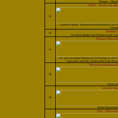
Peruaner – Himal
RMS - Zucht von den
45
Liebevolle Hobby- Rassemeerschweinchenzucht von Per
Farbvar
Berliner
46
Ich züchte Alpakas und Peruaner in den Sc
Mamas Meersch
47
Wir sind eine kleine Hobbyzucht die Peruaner in den Fa
sepia-creme und buff, schoko-creme-weiß und sc
Meerschweinchenzuc
48
Kleine Ho
von der Qu
49
Kleine Rassemeers
Tine´s Meersch