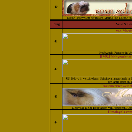
40
Kleine Hobbyzucht der Rassen Merino und Coronet in 
Rang
Seite & Be
von Meeri
41
Hobbyzucht Peruaner in Vo
RMS-Hobbyzucht 
42
US-Teddys in verschiedenen Schokovarianten (auch in 
dreifarbig (auch in
Rassemeerschweinch
43
Liebevolle kleine Hobbyzucht von Peruanern, Alp
Himalaya`s vom
44