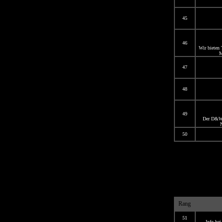
45
46
Wir bieten 
M
47
48
49
Der D&W K
N
50
Rang
51
Info be