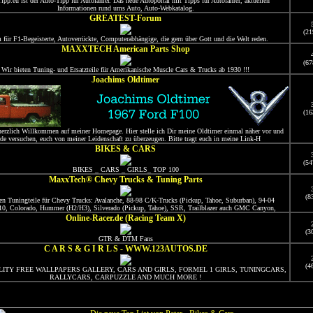
ipp.eu ist der Auto-Tipp für Autofahrer. Das neue Autoportal mit Tipps für Autofahrer, aktuellen
Informationen rund ums Auto, Auto-Webkatalog.
GREATEST-Forum
(21
 für F1-Begeisterte, Autoverrückte, Computerabhängige, die gern über Gott und die Welt reden.
MAXXTECH American Parts Shop
(67
Wir bieten Tuning- und Ersatzteile für Amerikanische Muscle Cars & Trucks ab 1930 !!!
Joachims Oldtimer
(16
herzlich Willkommen auf meiner Homepage. Hier stelle ich Dir meine Oldtimer einmal näher vor und
de versuchen, euch von meiner Leidenschaft zu überzeugen. Bitte tragt euch in meine Link-H
BIKES & CARS
(54
BIKES _ CARS _ GIRLS_ TOP 100
MaxxTech® Chevy Trucks & Tuning Parts
(8
en Tuningteile für Chevy Trucks: Avalanche, 88-98 C/K-Trucks (Pickup, Tahoe, Suburban), 94-04
10, Colorado, Hummer (H2/H3), Silverado (Pickup, Tahoe), SSR, Trailblazer auch GMC Canyon,
Online-Racer.de (Racing Team X)
(3
GTR & DTM Fans
C A R S & G I R L S - WWW.123AUTOS.DE
(4
LITY FREE WALLPAPERS GALLERY, CARS AND GIRLS, FORMEL 1 GIRLS, TUNINGCARS,
RALLYCARS, CARPUZZLE AND MUCH MORE !