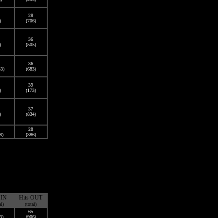
28
)
(706)
36
)
(505)
36
43)
(683)
39
)
(173)
37
)
(834)
28
8)
(386)
 IN
Hits OUT
al)
(total)
65
3)
(906)