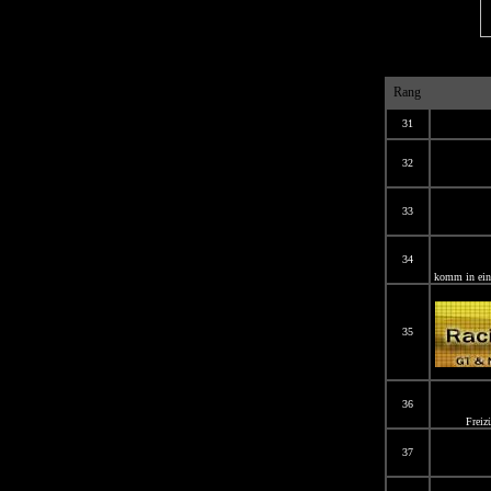
Rang
31
32
33
34
komm in eine 
35
36
Freiz
37