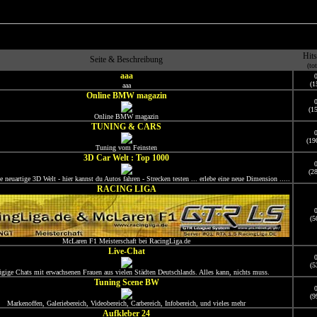
Hit
Seite & Beschreibung
(tot
aaa
(1
aaa
Online BMW magazin
(1
Online BMW magazin
TUNING & CARS
(19
Tuning vom Feinsten
3D Car Welt : Top 1000
(2
neuartige 3D Welt - hier kannst du Autos fahren - Strecken testen ... erlebe eine neue Dimension .....
RACING LIGA
(5
McLaren F1 Meisterschaft bei RacingLiga.de
Live-Chat
(5
ügige Chats mit erwachsenen Frauen aus vielen Städten Deutschlands. Alles kann, nichts muss.
Tuning Scene BW
(9
Markenoffen, Galeriebereich, Videobereich, Carbereich, Infobereich, und vieles mehr
Aufkleber 24