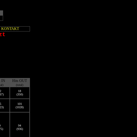
KONTAKT
zt
s IN
Hits OUT
tal)
(total)
2
18
67)
(350)
5
101
23)
(1028)
9
94
75)
(936)