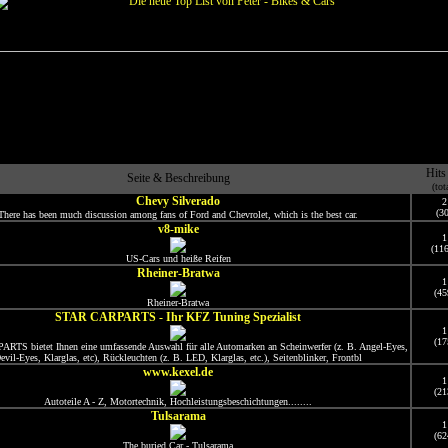
Hits
Seite & Beschreibung
(tot
Chevy Silverado
2
(30
There has been much discussion among fans of Ford and Chevrolet, which is the best car.
v8-mike
1
(11
US-Cars und heiße Reifen
Rheiner-Bratwa
1
(45
Rheiner-Bratwa
STAR CARPARTS - Ihr KFZ Tuning Spezialist
1
(17
TS bietet Ihnen eine umfassende Auswahl für alle Automarken an Scheinwerfer (z. B. Angel-Eyes,
evil-Eyes, Klarglas, etc), Rückleuchten (z. B. LED, Klarglas, etc.), Seitenblinker, Frontbl
www.kexel.de
1
(21
Autoteile A - Z, Motortechnik, Hochleistungsbeschichtungen........
Tulsarama
1
(62
The buried Car - Tulsarama