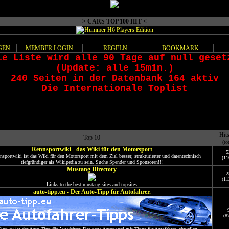
> CARS TOP 100 HIT <
GEN
MEMBER LOGIN
REGELN
BOOKMARK
ie Liste wird alle 90 Tage auf null geset
(Update: alle 15min.)
240 Seiten in der Datenbank 164 aktiv
Die Internationale Toplist
Hit
Top 10
(to
Rennsportwiki - das Wiki für den Motorsport
5
sportwiki ist das Wiki für den Motorsport mit dem Ziel besser, strukturierter und datentechnisch
(11
tiefgründiger als Wikipedia zu sein. Suche Spender und Sponsoren!!!
Mustang Directory
2
(11
Links to the best mustang sites and topsites
auto-tipp.eu - Der Auto-Tipp für Autofahrer.
(8