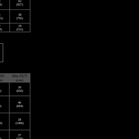
0
62
3)
(927)
0
38
45)
(795)
0
29
9)
(515)
 IN
Hits OUT
al)
(total)
39
)
(650)
40
)
(664)
28
6)
(1466)
37
)
(256)