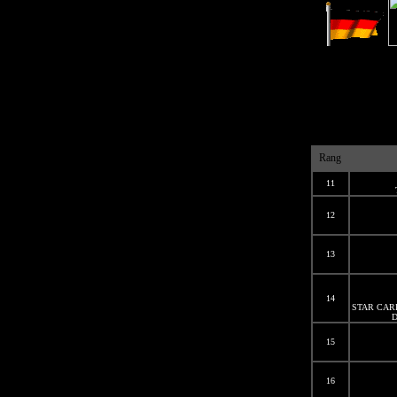
Rang
11
12
13
14
STAR CARPAR
D
15
16