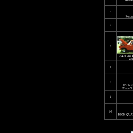
Auto-T
4
Forum
5
6
Hallo und 
wer
7
8
Wir biet
Blazer/S
9
10
HIGH QUA