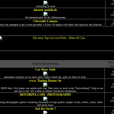
(1
Carstyling & more
historic-mobile.de
(1
Der Internetmarkt für die Oldtimerszene
Chevrolet Camaro
(3
ors has managed to get a more powerful 3.6-liter V6 engine with direct fuel injection and disposal.
Hits
Seite & Beschreibung
(tot
Car Show Girls
0
(16
thousands of photos of car show girls, highly tuned cars, girls on bikes & more.
www. Tuning-Dezent .de
0
(70
r DEIN Auto. Wir zeigen was andere nicht tun. Dein Auto ist noch in der "Entwicklung"? Zeig es uns
und bau es auf. Wir wollen an Deiner Geschichte teilnehmen.
MOTORPIX.COM - PHOTOGRAPHY
0
(31
iring photographic gallery containing thousands of high quality images of cars, events, trucks, bikes
and much more.
Auf der Suche ?
0
(26