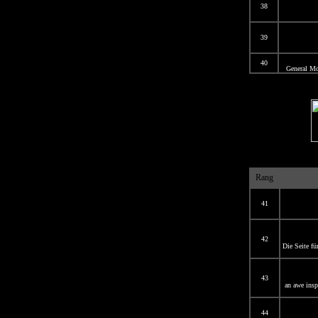
38
39
40
General Mot
Rang
41
42
Die Seite fü
43
an awe insp
44