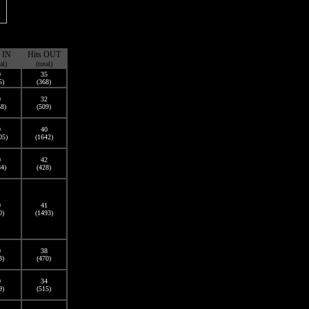
s IN
Hits OUT
al)
(total)
0
35
5)
(368)
0
32
58)
(509)
0
40
05)
(1642)
0
42
84)
(428)
0
41
0)
(1493)
0
38
3)
(470)
0
34
9)
(515)