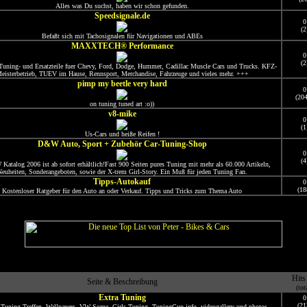
Alles was Du suchst, haben wir schon gefunden.
Speedsignale.de
0
(2
Befaßt sich mit Tachosignalen für Navigationen und ABEs
MAXXTECH® Performance
0
(2
Tuning- und Ersatzteile fuer Chevy, Ford, Dodge, Hummer, Cadillac Muscle Cars und Trucks. KFZ-
eisterbetrieb, TUEV im Hause, Rennsport, Merchandise, Fahrzeuge und vieles mehr. +++
pimp my beetle very hard
0
(20
on tuning tuned art :o))
v8-mike
0
(1
Us-Cars und heiße Reifen !
D&W Auto, Sport + Zubehör Car-Tuning-Shop
0
(4
atalog 2006 ist ab sofort erhältlich!Fast 900 Seiten pures Tuning mit mehr als 60.000 Artikeln,
euheiten, Sonderangeboten, sowie der X-trem Girl-Story. Ein Muß für jeden Tuning Fan.
Tipps-Autokauf
0
(18
Kostenloser Ratgeber für den Auto an oder Verkauf. Tipps und Tricks zum Thema Auto
Hits
Seite & Beschreibung
(tot
Extra Tuning
0
(21
i Tuning Treffen, Wallpapers, VW Scene, Girls Tuning, TuningCup info, videogallery und photos