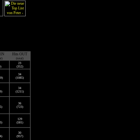
 IN
Hits OUT
al)
(total)
23
)
(352)
34
69)
(1085)
34
9)
(1211)
36
5)
(723)
129
3)
(581)
30
4)
(957)