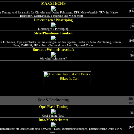
MAXXTECH®
1
(14
n Tuning- und Ersatzteile für Chrysler und Dodge Fahrzeuge. KFZ-Meisterbetrieb, TÜV im Hause,
Rennsport, Merchandise, Fahrzeuge und vieles mehr ...
Linierungen / Pinstriping
1
(38
Linierungen / Pinstriping
StreetPhantomz-Franken
1
(10
ihr Einbauten, Tips und Tricks und Anleitungen für den eigenen Einabu im Auto. Autotuning, Forum,
News, CARHifi, Hifieinbau, alles rund ums Auto, Tips und Tricks.
Burnout Weltmeisterschaft
1
(36
Wer wird Weltmeister?
Hits
Seite & Beschreibung
(tot
Opel Flash Tuning
1
(85
Opel Tuning Total
Info-Mietwerkstatt
1
(16
etwerkstatt für Deutschland und Schweiz + Karte, Reparaturanleitungen, Ersatzteilsuche, Auto-News
uvm.