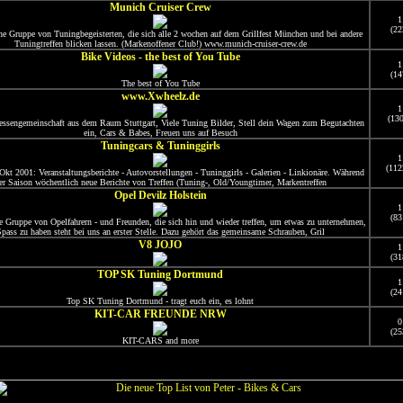
Munich Cruiser Crew
1
(22
ne Gruppe von Tuningbegeisterten, die sich alle 2 wochen auf dem Grillfest München und bei andere
Tuningtreffen blicken lassen. (Markenoffener Club!) www.munich-cruiser-crew.de
Bike Videos - the best of You Tube
1
(14
The best of You Tube
www.Xwheelz.de
1
(13
ressengemeinschaft aus dem Raum Stuttgart, Viele Tuning Bilder, Stell dein Wagen zum Begutachten
ein, Cars & Babes, Freuen uns auf Besuch
Tuningcars & Tuninggirls
1
(112
 Okt 2001: Veranstaltungsberichte - Autovorstellungen - Tuninggirls - Galerien - Linkionäre. Während
er Saison wöchentlich neue Berichte von Treffen (Tuning-, Old/Youngtimer, Markentreffen
Opel Devilz Holstein
1
(83
e Gruppe von Opelfahrern - und Freunden, die sich hin und wieder treffen, um etwas zu unternehmen,
pass zu haben steht bei uns an erster Stelle. Dazu gehört das gemeinsame Schrauben, Gril
V8 JOJO
1
(31
TOP SK Tuning Dortmund
1
(24
Top SK Tuning Dortmund - tragt euch ein, es lohnt
KIT-CAR FREUNDE NRW
0
(25
KIT-CARS and more