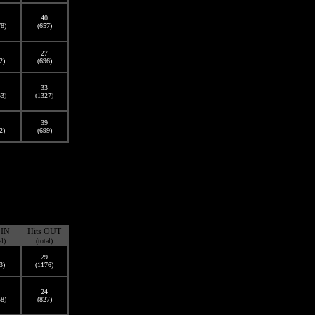
40
78)
(657)
27
2)
(696)
33
53)
(1327)
39
2)
(699)
 IN
Hits OUT
al)
(total)
29
3)
(1176)
24
58)
(827)