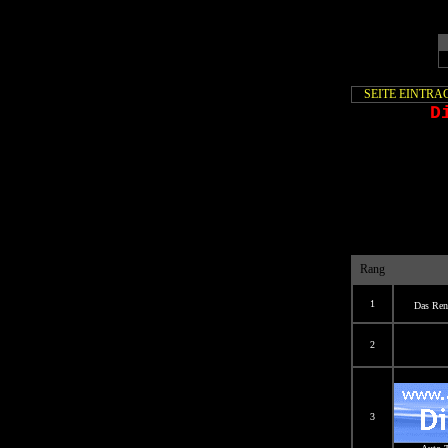
SEITE EINTRA
D
Rang
1
Das Renn
2
3