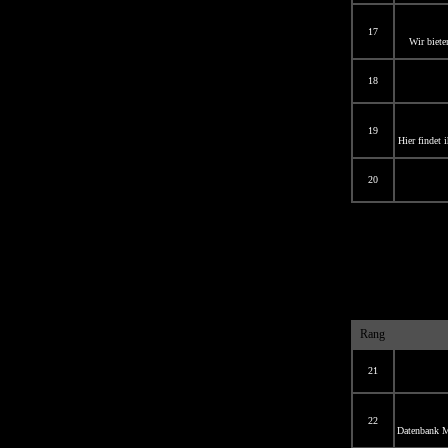
17
Wir biete
18
19
Hier findet 
20
Rang
21
22
Datenbank Mi