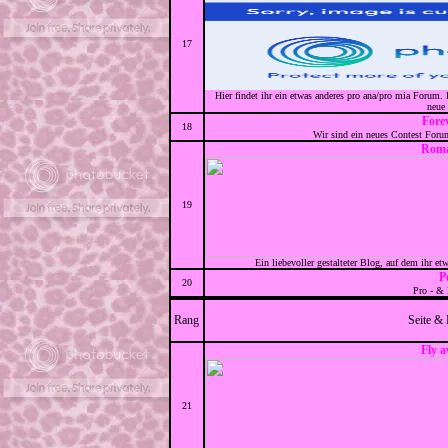
17
Hier findet ihr ein etwas anderes pro ana/pro mia Forum
neue 
Fore
18
Wir sind ein neues Contest Foru
Roma
19
Ein liebevoller gestalteter Blog, auf dem ihr e
P
20
Pro - &
Rang
Seite &
Fly 
21