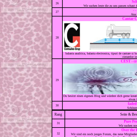
Sc
26
Wir suchen leute die zu uns passen schaut do
- -
27
Ana 
Cantar C
28
balanta analitica, balanta electronica, tipuri de cantare si 
cintarelor i
CEST - cr
29
Du besitzt einen eigenen Blog und würdest dich gerne krea
etwas f
faded
30
Schöne
Rang
Seite & Be
Pure Per
31
Wir suchen no
Over the
32
Wir sind ein noch junges Forum, das neue Mitgliede