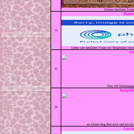
Kleines familiäres For
Diamo
14
Liebes sehr familiäres Forum mit Mitgliedern vieler
An
15
Über 150 Verlinkunge
hungerku
16
ein kleiner blog über mich und mit ein b
Lost i