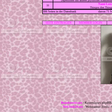
Depressionen und anderen psychischen Krankheiten
Nami Lees
33
Thinspos über Thinsp
306 Seiten in der Datenbank
davon 71 Se
SEITE EINTRAGEN
MEMBER LOGIN
- Kostenloses phpBB3
Boardservice.net
- Webmaster-Tools - 
WebTools24.net