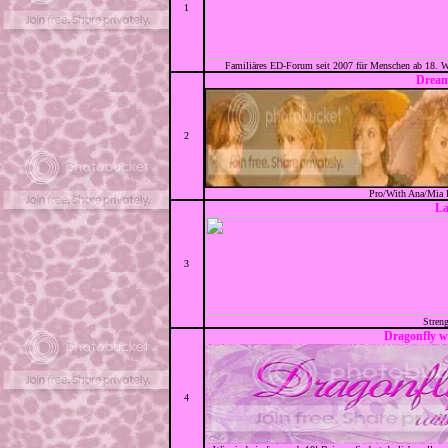
1
Familiäres ED-Forum seit 2007 für Menschen ab 18. Wi
Dream
2
Pro/With Ana/Mia F
La
3
Streng
Dragonfly w
4