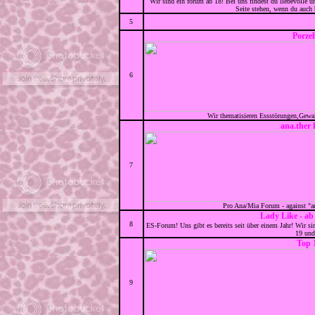
Wir sind ein forum ab 18! Bei uns findest du liebevolle u
Seite stehen, wenn du auch b
5
Porze
6
Wir thematisieren Essstörungen,Gewa
ana.ther 
7
Pro Ana/Mia Forum - against "ana
Lady Like - ab
8
ES-Forum! Uns gibt es bereits seit über einem Jahr! Wir si
19 und 
Top 
9