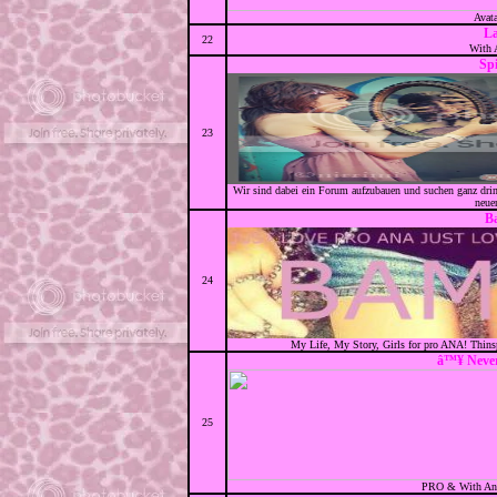
Avata
La
22
With 
Spi
23
Wir sind dabei ein Forum aufzubauen und suchen ganz dring
neue
B
24
My Life, My Story, Girls for pro ANA! Thinspo
â™¥ Never
25
PRO & With An