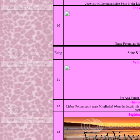
Jeder ist willkommen seine Seite in der Li
The 
10
Neues Forum auf de
Rang
Seite &
Wint
11
Pro Ana Forum s
~Inno
12
Liebes Forum sucht neue Mitglieder! Wenn du derzeit mit 
doch
Fighti
13