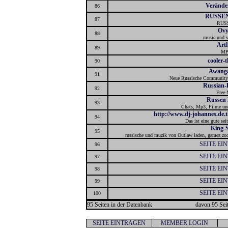
Verände
86
RUSSEN
87
RUS
Ovy
88
music und v
Art
89
MP
cooler-
90
Awanga
91
Neue Russische Communit
Russian-
92
Free
Russen 
93
Chats, Mp3, Filme und
http://www.dj-johannes.de
94
Das ist eine gute sei
King-
95
russische und muzik von Outlaw laden, gamez z
SEITE EI
96
SEITE EI
97
SEITE EI
98
SEITE EI
99
SEITE EI
100
95 Seiten in der Datenbank
davon 95 Seit
SEITE EINTRAGEN
MEMBER LOGIN