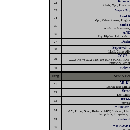
Russen 
22
Chats, Mp3, Filme und
Super Ang
23
Cool-R
24
Mp3, Videos, Games, Progs us
sanja-
25
musik,chat,horoskope,
AN
26
Rap, Hip Hop ladet euch ei
Datie
27
Superwelt-
28
Musik Games Albe
CCCP -
29
CCCP-NEWS zeigt Ihnen die TOP-SECRET News von 
Interviews...das al
lucky-
30
Rang
Seite & Be
MI-R
31
russiche mp3´s,filme
Stree
32
Lade Musik
Rus-M
33
Russina
..::Russian 
34
MP3, Filme, News, Diskos in NRW, Anekdoti, Chanso
Fotoprikoli, Klingeltone,
cooler-
35
www.cccp-m
36
cccp-s