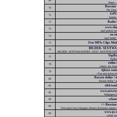
69
Demo -
Russian 
70
Die Zone f
G4N
71
komm r
Radio 
72
www.xlop
73
mp3 prikoli for
ru-r
74
mp3 bilder 
Free MP3s Clips Mult
75
BILDER- SEXYWAL
76
BILDER- SEXYWALPAPERS- SEXY -KOSTENLOSE
TopRu
77
TopRu
rulim-
78
videos, kto Sexy,
djboss soun
79
<Fun und action ei
Russen dollar !
80
Russen dollar !
r&b/soul
81
www.newrus
82
Wallpapers,
schaut
83
>> Russian
84
Free-mp3s,Sexy,Walpaper,Albums,Kostenlos banner un
www.ja-se
85
schaut ma