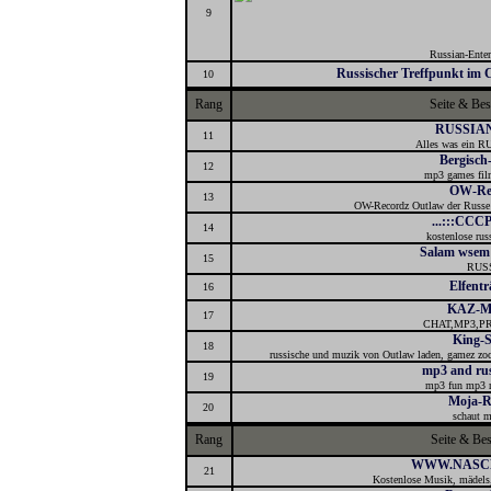
9
Russian-Enter
Russischer Treffpunkt im 
10
Rang
Seite & Be
RUSSIA
11
Alles was ein RU
Bergisch
12
mp3 games fi
OW-Re
13
OW-Recordz Outlaw der Russe d
...:::CCCP4
14
kostenlose rus
Salam wsem
15
RUS
Elfent
16
KAZ-M
17
CHAT,MP3,
King-
18
russische und muzik von Outlaw laden, gamez zo
mp3 and ru
19
mp3 fun mp3 r
Moja-R
20
schaut m
Rang
Seite & Be
WWW.NASC
21
Kostenlose Musik, mädels, 