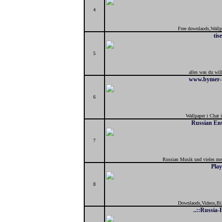
4
Free downlaods,Wallp
tis
5
alles was du wil
www.bymer-r
6
Wallpaper i Chat i
Russian En
7
Russian Musik und vieles mehr
Pla
8
Downlaods,Videos,Bil
..::Russia-F