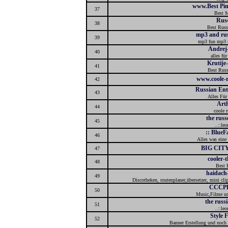
www.Best Pimp
37
Best 
Rus
38
Best Russ
mp3 and ru
39
mp3 fun mp3 r
Andrej
40
alles für
Krutije
41
Best Russ
www.coole-r
42
Russian Ent
43
Alles Für
Art
44
coole 
the russ
45
..::leo
:: BlueF
46
Alles was eine
BIG CIT
47
cooler-
48
Best 
haidach
49
Discotheken, routenplaner,übersetzer, mini cli
CCCP
50
Music,Filme un
the russi
51
..::leo
Style 
52
Banner Erstellung und noch 