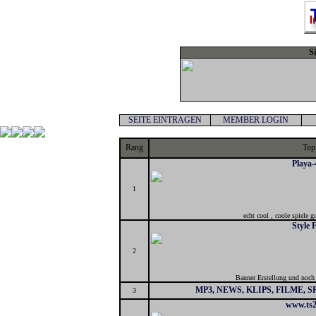
S
SEITE EINTRAGEN
MEMBER LOGIN
Rang
Top
Playa-
1
echt cool , coole spiele 
Style
2
Banner Erstellung und noch 
MP3, NEWS, KLIPS, FILME, 
3
www.ts2