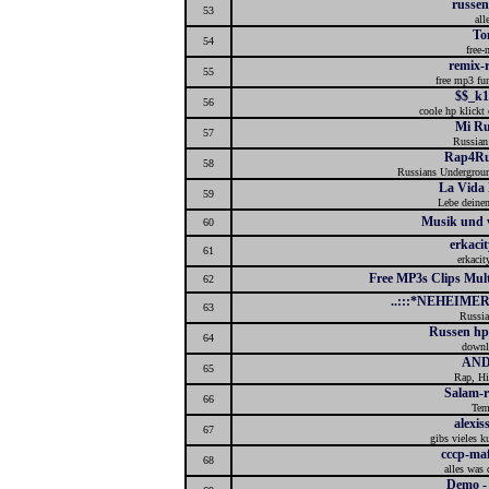
russe
53
all
To
54
free
remix-
55
free mp3 fu
$$_k1
56
coole hp klickt 
Mi Ru
57
Russian
Rap4Ru
58
Russians Undergrou
La Vida
59
Lebe deinen
Musik und v
60
erkacit
61
erkacity
Free MP3s Clips Mult
62
..:::*NEHEIMER
63
Russi
Russen hp
64
downl
AN
65
Rap, H
Salam-r
66
Tem
alexis
67
gibs vieles k
cccp-maf
68
alles was 
Demo -