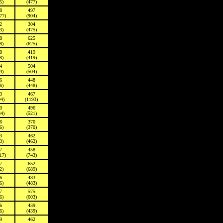
5)
(477)
8
497
77)
(904)
2
304
3)
(475)
8
625
8)
(625)
8
419
8)
(419)
4
504
4)
(504)
6
448
6)
(448)
3
467
94)
(1193)
0
496
84)
(521)
6
370
6)
(370)
3
462
3)
(462)
7
458
17)
(743)
7
652
2)
(689)
6
483
6)
(483)
7
575
6)
(603)
6
439
6)
(439)
9
462