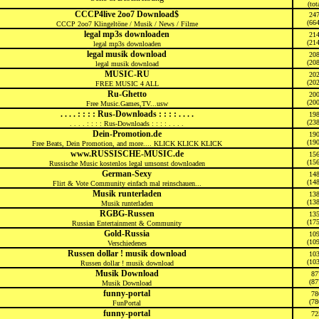
(tot
CCCP4live 2oo7 Download$
24
(66
CCCP 2oo7 Klingeltöne / Musik / News / Filme
legal mp3s downloaden
21
(21
legal mp3s downloaden
legal musik download
20
(20
legal musik download
MUSIC-RU
20
(20
FREE MUSIC 4 ALL
Ru-Ghetto
20
(20
Free Music.Games,TV...usw
. . . . : : : : Rus-Downloads : : : : . . . .
19
(23
. . . . : : : : Rus-Downloads : : : : . . . .
Dein-Promotion.de
19
(19
Free Beats, Dein Promotion, and more.... KLICK KLICK KLICK
www.RUSSISCHE-MUSIC.de
15
(15
Russische Music kostenlos legal umsonst downloaden
German-Sexy
14
(14
Flirt & Vote Community einfach mal reinschauen...
Musik runterladen
13
(13
Musik runterladen
RGBG-Russen
13
(17
Russian Entertainment & Community
Gold-Russia
10
(10
Verschiedenes
Russen dollar ! musik download
10
(10
Russen dollar ! musik download
Musik Download
87
(87
Musik Download
funny-portal
78
(78
FunPortal
funny-portal
72