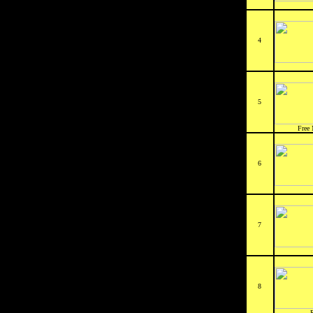
4
5
Free 
6
7
8