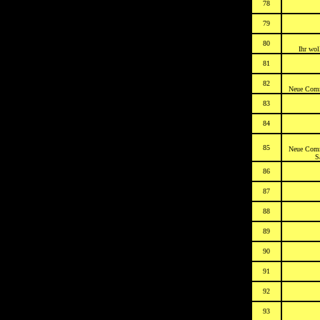
78
79
80
Ihr wol
81
82
Neue Comm
83
84
85
Neue Comm
S
86
87
88
89
90
91
92
93