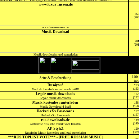
www.luxus-russen.de
26
(26
www.luxus-russen.de
Musik Download
20
(20
Musik downloaden und runterladen
Hits
Seite & Beschreibung
(tot
Rus4you!
193
(193
Meld dich einfach an und mach mit!!!
Legale musik downloads
172
(172
Legale musik downloads
Musik kostenlos runterladen
158
(158
Musik Download 4 free!!
Hacked xXx Passwords
157
(157
Hacked xXx Passwords
rus-downloads.de
149
(149
kostenlose russische musik vom feinsten
AP-StyleZ
120
(329
Russische Musik kostenlos und legal runterladen
***RUS TOPLIST VOTE*** - [FREE RUSSIAN MUSIC]
88