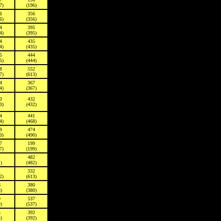
7)
(196)
6
356
6)
(356)
4
395
4)
(395)
4
435
4)
(435)
5
444
5)
(444)
8
552
7)
(613)
4
367
4)
(367)
0
432
0)
(432)
4
441
4)
(468)
9
474
0)
(490)
7
199
7)
(199)
1
482
)
(482)
1
332
2)
(613)
6
380
)
(380)
9
537
)
(537)
5
392
)
(392)