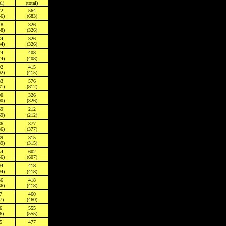
al)
(total)
72
564
46)
(683)
48
326
48)
(326)
84
326
84)
(326)
24
408
24)
(408)
02
415
02)
(415)
83
576
81)
(812)
00
326
00)
(326)
69
212
69)
(212)
86
377
86)
(377)
89
315
89)
(315)
54
602
56)
(607)
94
418
94)
(418)
36
418
36)
(418)
7
460
7)
(460)
6
555
6)
(555)
5
477