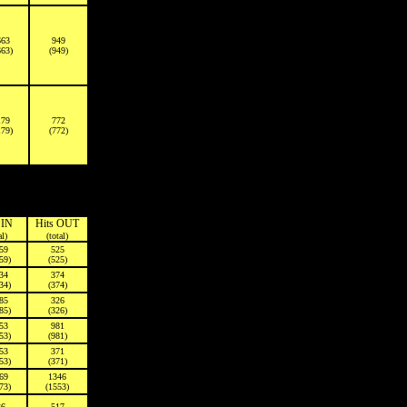
663
949
663)
(949)
179
772
179)
(772)
 IN
Hits OUT
al)
(total)
59
525
59)
(525)
34
374
34)
(374)
85
326
85)
(326)
53
981
53)
(981)
53
371
53)
(371)
69
1346
73)
(1553)
36
517