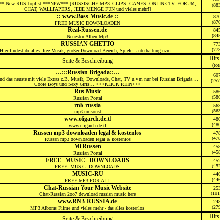
* New RUS Toplist ***NEW*** [RUSSISCHE MP3, CLIPS, GAMES, ONLINE TV, FORUM,
(88
CHAT, WALLPAPERS, JEDE MENGE FUN und vieles mehr!]
:: www.Bass-Music.de ::
87
(87
FREE MUSIC DOWNLOADEN
Real-Russen.de
84
(84
Neuesten Alben,Mp3
RUSSIAN GHETTO
77
(77
Hier findest du alles: free Musik, großer Download Bereich, Spiele, Unterhaltung uvm...
Hits
Seite & Beschreibung
(tot
…:::Russian Brigada::…
60
nd das neuste mit viele Extras z.B. Musik, Downloads, Chat, TV u.v.m nur bei Russian Brigada …
(257
Coole Boys und Sexy Girls… >>>KLICK REIN<<<
Rus Music
58
(58
Russian Portal
rnb-russia
56
(56
mp3 umsonst
www.oligarch.de.tl
48
(48
www.oligarch.de.tl
Russen mp3 downloaden legal & kostenlos
47
(47
Russen mp3 downloaden legal & kostenlos
Mi Russen
45
(45
Russian Portal
FREE--MUSIC--DOWNLOADS
45
(45
FREE--MUSIC--DOWNLOADS
MUSIC-RU
44
(44
FREE MP3 FOR ALL
Chat-Russian Your Music Website
25
(101
Chat-Russian 2oo7 download russisn music here
www.RNB-RUSSIA.de
24
(27
MP3 Alboms Filme und vieles mehr - das alles kostenlos
Hits
Seite & Beschreibung