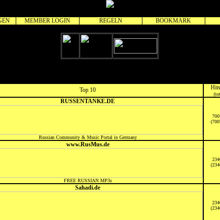
GEN
MEMBER LOGIN
REGELN
BOOKMARK
XStat
Hit
Top 10
(to
RUSSENTANKE.DE
700
(700
Russian Community & Music Portal in Germany
www.RusMus.de
234
(234
FREE RUSSIAN MP3s
Sahadi.de
234
(234