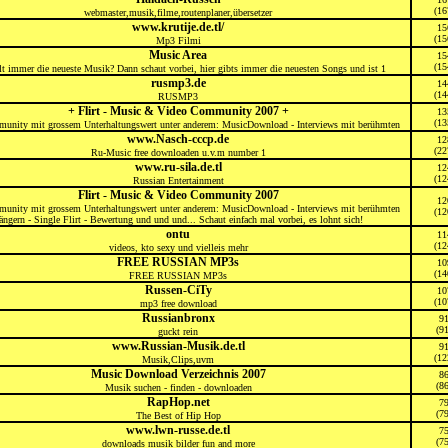
(16
webmaster,musik,filme,routenplaner,übersetzer
www.krutije.de.tl/
15
(15
Mp3 Filmi
Music Area
15
(15
lt immer die neueste Musik? Dann schaut vorbei, hier gibts immer die neuesten Songs und ist 1
rusmp3.de
14
(14
RUSMP3
+ Flirt - Music & Video Community 2007 +
13
(13
unity mit grossem Unterhaltungswert unter anderem: MusicDownload - Interviews mit berühmten
www.Nasch-cccp.de
12
(22
Ru-Music free downloaden u.v.m number 1
www.ru-sila.de.tl
12
(12
Russian Entertainment
Flirt - Music & Video Community 2007
12
unity mit grossem Unterhaltungswert unter anderem: MusicDownload - Interviews mit berühmten
(12
ängern - Single Flirt - Bewertung und und und... Schaut einfach mal vorbei, es lohnt sich!
ontu
11
(12
videos, kto sexy und vielleis mehr
FREE RUSSIAN MP3s
10
(14
FREE RUSSIAN MP3s
Russen-CiTy
10
(10
mp3 free download
Russianbronx
9
(91
guckt rein
www.Russian-Musik.de.tl
9
(12
Musik,Clips,uvm
Music Download Verzeichnis 2007
8
(86
Musik suchen - finden - downloaden
RapHop.net
7
(79
The Best of Hip Hop
www.lwn-russe.de.tl
7
(75
downloads musik bilder fun and more