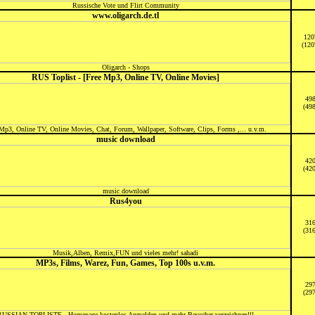
Russische Vote und Flirt Community
www.oligarch.de.tl
120
(120
Oligarch - Shops
RUS Toplist - [Free Mp3, Online TV, Online Movies]
49
(49
Mp3, Online TV, Online Movies, Chat, Forum, Wallpaper, Software, Clips, Forms ,... u.v.m.
music download
42
(42
music download
Rus4you
31
(31
Musik,Alben, Remix,FUN und vieles mehr! sahadi
MP3s, Films, Warez, Fun, Games, Top 100s u.v.m.
29
(29
RUSSIAN TOPLISTE - Homepage kostenlos Anmelden und mehr Besucher verzeichnen!!!