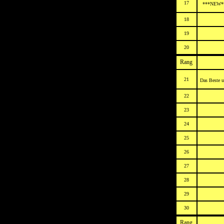
17
***NEW**
18
19
20
Rang
21
Das Beste u
22
23
24
25
26
27
28
29
30
Rang