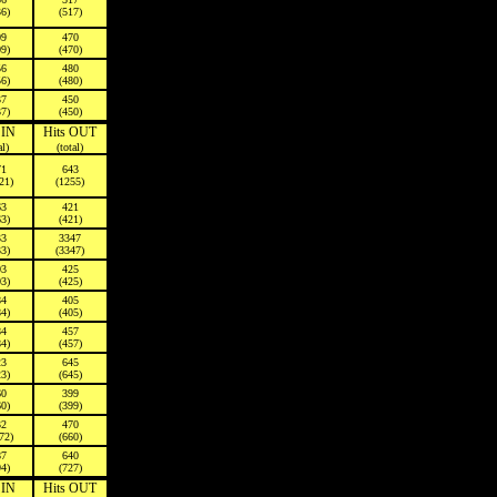
36)
(517)
09
470
09)
(470)
56
480
56)
(480)
37
450
37)
(450)
 IN
Hits OUT
al)
(total)
71
643
21)
(1255)
63
421
63)
(421)
33
3347
33)
(3347)
03
425
03)
(425)
84
405
84)
(405)
84
457
84)
(457)
23
645
23)
(645)
60
399
60)
(399)
32
470
72)
(660)
87
640
94)
(727)
 IN
Hits OUT