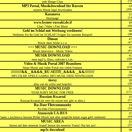
(72
jede Menge Clips
MP3 Portal, Musikdownload für Russen
53
(206
neueste Musik legal downloaden
Kasanova
52
(54
Homepage
www.bymer-russaki.de.tl
49
(49
Chat i Video i Free Music
Geld im Schlaf mit Werbung verdienen!
48
(48
Verdienen Sie Ihr Geld im SCHLAF! Folgen Sie unserem Beispiel!
Diman
47
(47
Musik dates bilder u.s.w
+++ MUSIC-DOWNLOAD +++
41
(41
Musik Interviews - Musik Videos
MUSIK DOWNLOAD
41
(38
neue mp3´s, films, software u.v.m.
Video & Musik Portal 2007 Brandneu
39
(25
Neuer Musik und video Portal mit vielen Features
////////////&&__&&&&_RU-SEITE_&&&&__&&///////////
38
(38
MP3 FILME SPIELE GAMES MP3 MUSIL FREE DOWNLOADS
tisexy
38
(38
alles was du willst und brauchst
MUSIC DOWNLOAD
34
(175
YEAH BABY MUSIC FOR FREE
Russian-Kwartal
33
(37
Russian-Kwartal,die seite für russen hier gibt es alles;)
Ru-Date Flirtcommunity
33
(33
Ru-Date Flirtcommunity
Atzenstyle LA-RUS
32
(44
Pazani s juschnowo hessena Bilder Musik und alles mögliche könnt sogar geld verdienen!
MUSIC AREA
32
(32
Immer auf dem neuesten Stand! Immer die neuesten Tracks! Nur bei uns!
mp3s download
30