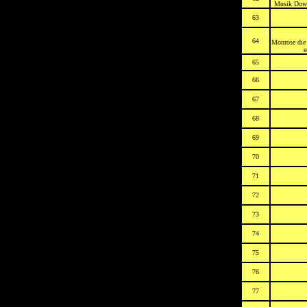
Musik Downl
63
64
Monrose die
e
65
66
67
68
69
70
71
72
73
74
75
76
77