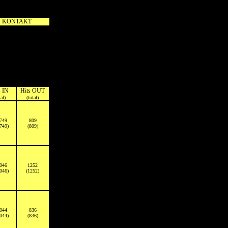
KONTAKT
s IN
Hits OUT
tal)
(total)
749
809
749)
(809)
046
1252
046)
(1252)
044
836
044)
(836)