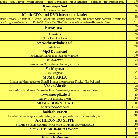
(30
oad - Mp3 Player - musik kaufen - Video Download - mp3s anhören - kostenlos - free russian mp3
Krasiwaja-No4
30
(33
All what you need
Musik CD´s und DVD hören und kaufen
30
 neue Postars Girlband mit Senna, Bahar und Mandy werden wohl die neuen Stars werden. Shame die
(31
rste Single erscheint am 1.12.2006. Ein toller Titel der jetzt schon vobestellt werden kann
30
Russentown
(30
Rus4us
30
(30
Best Russian Page
www.christybabe.de.tl
26
(26
Whats up?
Mp3 Download
26
(26
Musik kostenlos und legal downloaden
ruia-4ever
23
(23
russia.,.mp3.,.videos-..,bilder.,.u...s..w
Mc Magmat
21
(21
Mc Magmat
MUSIC AREA
21
(21
Immer auf dem neuesten Stand! Immer die neuesten Tracks! Nur bei uns!
Vodka-Musik
20
(20
Vodka-Musik ist eine Russische Fun Community seite mit vielen Extras!!!
www.snoopik.de.tl
19
(19
Ru-Tv, Ru-Musik...u.v.m
MUSIK DOWNLOAD
18
(182
MUSIK DOWNLOAD
haidach-russen
18
(18
Discotheken, routenplaner,übersetzer, mini clips, webmaster,russianradio,fotos
ARTILEON RU-SEITE
18
(18
FILME SPIELE GAMES MP3 MUSIL FREE DOWNLOADS
..:::*NEHEIMER-BRATWA*:::..
17
(19
wsem hallo
Haidach-Russen
16