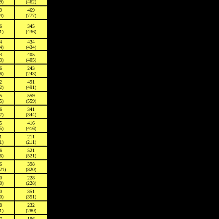
9)
(462)
9
469
4)
(777)
6
345
1)
(436)
4
434
4)
(434)
3
405
3)
(405)
6
243
6)
(243)
2
491
2)
(491)
5
559
5)
(559)
6
341
7)
(344)
5
416
5)
(416)
1
211
1)
(211)
6
521
6)
(521)
6
398
21)
(820)
0
228
0)
(228)
0
351
0)
(351)
8
232
1)
(280)
7
196