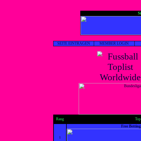
S
SEITE EINTRAGEN
MEMBER LOGIN
Rang
Top
Free Betting
1