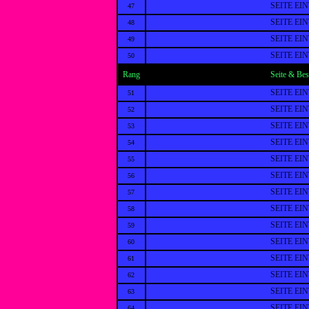
SEITE EI
47
SEITE EI
48
SEITE EI
49
SEITE EI
50
Rang
Seite & Be
SEITE EI
51
SEITE EI
52
SEITE EI
53
SEITE EI
54
SEITE EI
55
SEITE EI
56
SEITE EI
57
SEITE EI
58
SEITE EI
59
SEITE EI
60
SEITE EI
61
SEITE EI
62
SEITE EI
63
SEITE EI
64