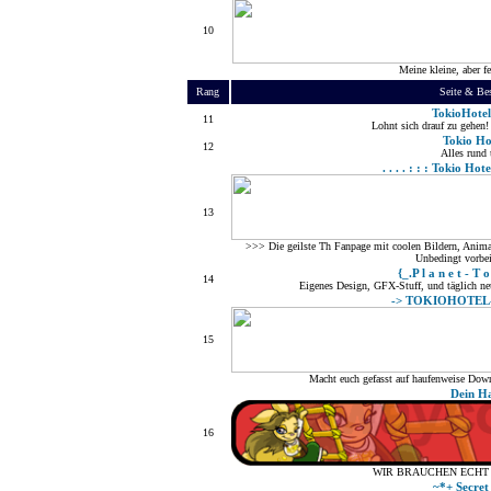
10
Meine kleine, aber f
Rang
Seite & Be
TokioHote
11
Lohnt sich drauf zu gehen
Tokio Ho
12
Alles rund
. . . . : : : Tokio Hote
13
>>> Die geilste Th Fanpage mit coolen Bildern, Anima
Unbedingt vorbe
{_.P l a n e t - T o
14
Eigenes Design, GFX-Stuff, und täglich ne
-> TOKIOHOTEL-
15
Macht euch gefasst auf haufenweise Down
Dein Ha
16
WIR BRAUCHEN ECHT 
~*+ Secret