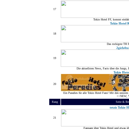
17
Tokio Hotel FF, kommt einfahc 
Tokio Hotel 
18
Das rockigste TH F
2girls4to
19
Die aktuellsten News, Facts über die Jungs, 
Tokio Hote
20
Ein Paradies für alle Tokio Hotel Fans! Mit den neusten
++NEW; V
Rang
Seite & Be
tetzis Tokio 
21
Fanpage über Tokio Hotel und etwas üb