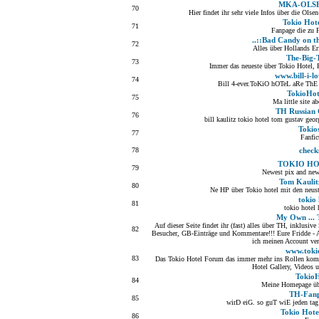
MKA-OLS
70
Hier findet ihr sehr viele Infos über die Ols
Tokio Hote
71
Fanpage die zu 
..::Bad Candy on th
72
Alles über Hollands E
The-Big-
73
Immer das neueste über Tokio Hotel, F
www.bill-i-l
74
Bill 4-ever.ToKiO hOTeL aRe Th
TokioHot
75
Ma little site a
TH Russian
76
bill kaulitz tokio hotel tom gustav geor
Tokio
77
Fanfic
78
check
TOKIO HO
79
Newest pix and new
Tom Kaulit
80
Ne HP über Tokio hotel mit den neu
tokio 
81
tokio hotel
My Own ... 
Auf dieser Seite findet ihr (fast) alles über TH, inklusiv
82
Besucher, GB-Einträge und Kommentare!!! Eure Fridde - A
ich meinen Account verl
www.tokio
83
Das Tokio Hotel Forum das immer mehr ins Rollen kommt
Hotel Gallery, Videos 
TokioH
84
Meine Homepage üb
TH-Fanp
85
wirD eiG. so guT wiE jeden tag e
Tokio Hote
86