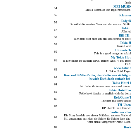
fansi
MP3 MUSI
54
Musik kostenlos und legal runterladen
55
Klaus u
Todgeli
56
Du willst die neusten News und den meisten Stuff? D
Tokio 
57
Alles u
Bill-TH
58
hier dreht sich alles um bill kaulitz und es gi
Tokio H
59
Tokio Hotel
Ultimate T
60
This is a good hungarian tokioh
My Tokio Hot
61
Ya hier findet ihr aktuelle News, Bilder, Anis, 4-You Ber
FuN!
www.TokioH
62
1. Tokio Hotel Page 
Roccos-HitMix-Radio, das Radio was süchtig ma
63
bewirb Dich doch einfach bei
Tokio Hotel 1
64
hir finder ihr immer neue news und immer
Tokio Hotel Fan
65
Tokio hotel fansite in english with the bes
RoleGame T
66
The best role game devot
TH-Unend
67
HP über TH mit Fanficti
Fanfiction abo
Die Story handelt von einem Mädchen, namens Marie, d
68
Bill zusammen, mit dem sie Schritt für Schritt lernt das
Vater eiskalt ausgenutzt wurde. Doch
69
Rock