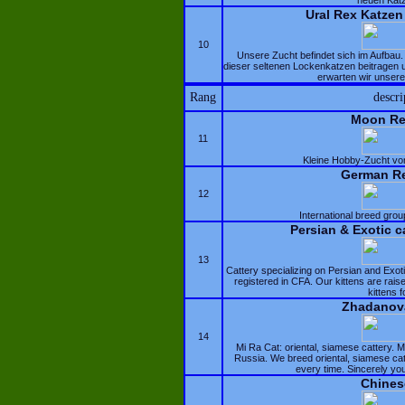
neuen Kat
Ural Rex Katze
10
Unsere Zucht befindet sich im Aufba
dieser seltenen Lockenkatzen beitragen
erwarten wir unsere
Rang
descri
Moon Ref
11
Kleine Hobby-Zucht v
German Re
12
International breed gro
Persian & Exotic c
13
Cattery specializing on Persian and Exoti
registered in CFA. Our kittens are raise
kittens f
Zhadanov
14
Mi Ra Cat: oriental, siamese cattery. M
Russia. We breed oriental, siamese cat
every time. Sincerely y
Chine