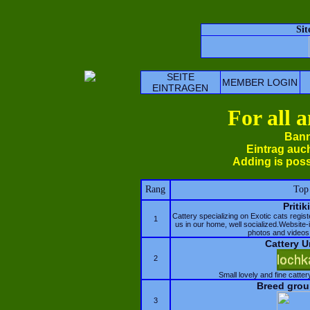
Si
SEITE
MEMBER LOGIN
EINTRAGEN
For all 
Bann
Eintrag auc
Adding is poss
Rang
Top
Pritiki
Cattery specializing on Exotic cats regis
1
us in our home, well socialized.Website-i
photos and videos 
Cattery U
2
Small lovely and fine catte
Breed grou
3