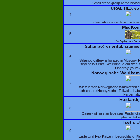
Small breed group of the new a
URAL REX vom
4
Informationen zu dieser selte
Mia Kon
5
Do Sphynx Catte
Salambo: oriental, siames
6
Salambo cattery is located in Moscow, 
seychellois cats. Welcome to our web-s
Sincerely yours 
Norwegische Waldkat
7
Wir züchten Norwegische Waldkatzen ca
sich unsere Hobbyzucht . Teilweise hab
Farben ab
Ruslandij
8
Cattery of russian blue cats Ruslandija 
photos, kitte
Iset`s U
9
Erste Ural Rex Katze in Deutschland. K