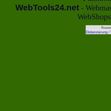
WebTools24.net
- Webmast
WebShops,
Powere
Distanzierung /