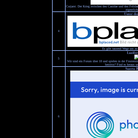
Curjarst. Der Krieg zwischen den Canidae und den Felidae
eigentlic
Unter d
4
Es gibt tausend Wege um zu 
Luzifer
5
Wir sind ein Forum über 18 und spielen in der Finsterni
betrittst? Find es heraus u
Suerto B
6