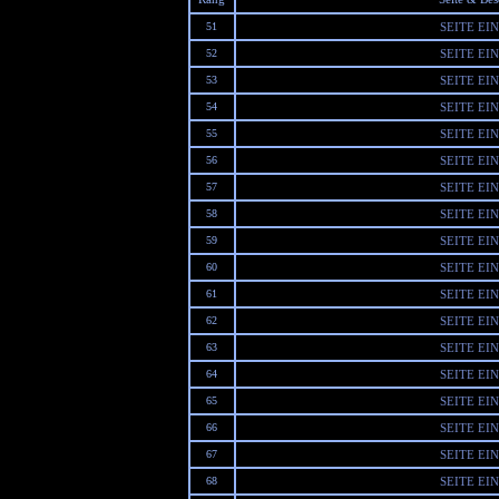
51
SEITE EI
52
SEITE EI
53
SEITE EI
54
SEITE EI
55
SEITE EI
56
SEITE EI
57
SEITE EI
58
SEITE EI
59
SEITE EI
60
SEITE EI
61
SEITE EI
62
SEITE EI
63
SEITE EI
64
SEITE EI
65
SEITE EI
66
SEITE EI
67
SEITE EI
68
SEITE EI