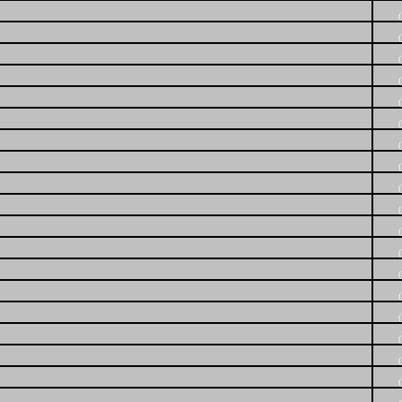
(
(
(
(
(
(
(
(
(
(
(
(
(
(
(
(
(
(