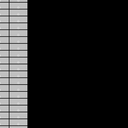
)
()
)
()
)
()
)
()
)
()
)
()
)
()
)
()
)
()
)
()
)
()
)
()
)
()
)
()
)
()
)
()
)
()
)
()
)
()