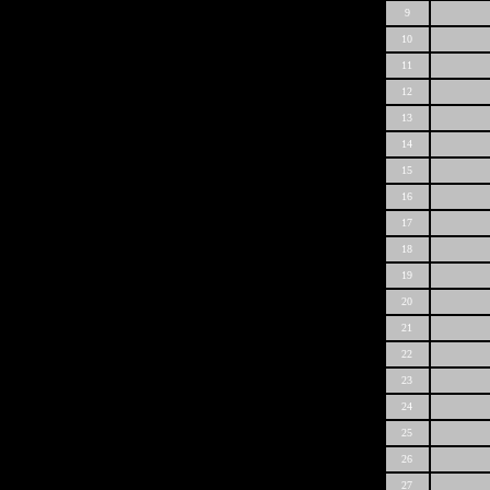
9
10
11
12
13
14
15
16
17
18
19
20
21
22
23
24
25
26
27