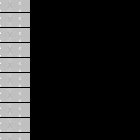
)
()
)
()
)
()
)
()
)
()
)
()
)
()
)
()
)
()
)
()
)
()
)
()
)
()
)
()
)
()
)
()
)
()
)
()
)
()