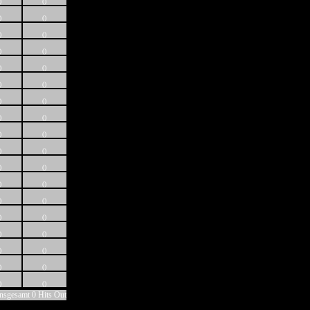
)
()
)
()
)
()
)
()
)
()
)
()
)
()
)
()
)
()
)
()
)
()
)
()
)
()
)
()
)
()
)
()
)
()
)
()
insgesamt 0 Hits Out