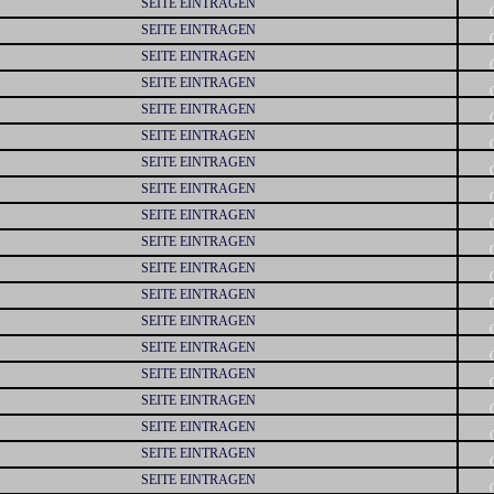
SEITE EINTRAGEN
(
SEITE EINTRAGEN
(
SEITE EINTRAGEN
(
SEITE EINTRAGEN
(
SEITE EINTRAGEN
(
SEITE EINTRAGEN
(
SEITE EINTRAGEN
(
SEITE EINTRAGEN
(
SEITE EINTRAGEN
(
SEITE EINTRAGEN
(
SEITE EINTRAGEN
(
SEITE EINTRAGEN
(
SEITE EINTRAGEN
(
SEITE EINTRAGEN
(
SEITE EINTRAGEN
(
SEITE EINTRAGEN
(
SEITE EINTRAGEN
(
SEITE EINTRAGEN
(
SEITE EINTRAGEN
(