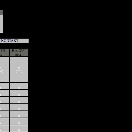
KONTAKT
s IN
Hits OUT
tal)
(total)
0
0
59)
(526)
)
()
)
()
)
()
)
()
)
()
)
()
)
()