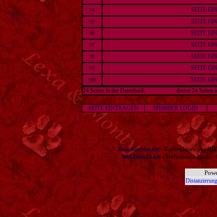
SEITE E
94
SEITE E
95
SEITE E
96
SEITE E
97
SEITE E
98
SEITE E
99
SEITE E
100
24 Seiten in der Datenbank
davon 24 Seiten a
SEITE EINTRAGEN
MEMBER LOGIN
- Kostenloses phpBB3
Boardservice.net
- Webmaster-Tools - 
WebTools24.net
Powe
Distanzierung