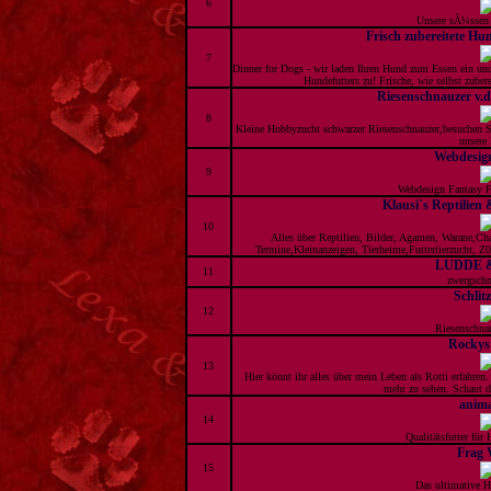
6
Unsere sÃ¼ssen 
Frisch zubereitete Hu
7
Dinner for Dogs - wir laden Ihren Hund zum Essen ein und 
Hundefutters zu! Frische, wie selbst zubere
Riesenschnauzer v.d
8
Kleine Hobbyzucht schwarzer Riesenschnauzer,besuchen Si
unsere
Webdesig
9
Webdesign Fantasy Fr
Klausi`s Reptilien
10
Alles über Reptilien, Bilder, Agamen, Warane,Ch
Termine,Kleinanzeigen, Tierheime,Futtertierzucht, Z00
LUDDE 
11
zwergschn
Schlit
12
Riesenschna
Rockys
13
Hier könnt ihr alles über mein Leben als Rotti erfahren.
mehr zu sehen. Schaut d
animal
14
Qualitätsfutter für
Frag 
15
Das ultimative H