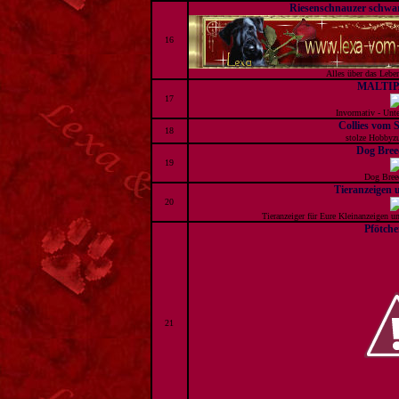
Riesenschnauzer schwa
16
Alles über das Lebe
MALTI
17
Invormativ - Unte
Collies vom 
18
stolze Hobbyzu
Dog Bre
19
Dog Bree
Tieranzeigen 
20
Tieranzeiger für Eure Kleinanzeigen un
Pfötche
21