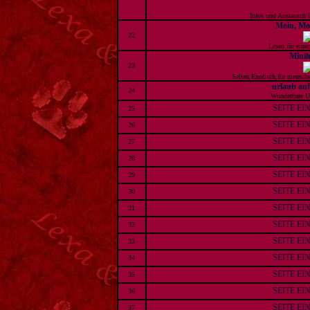
Infos und Austausch ü
Moin, Mo
22
Lesen für eine
Minil
23
Selten,Exotisch,für mensche
urlaub au
24
Wunderbare U
SEITE E
25
SEITE E
26
SEITE E
27
SEITE E
28
SEITE E
29
SEITE E
30
SEITE E
31
SEITE E
32
SEITE E
33
SEITE E
34
SEITE E
35
SEITE E
36
SEITE E
37