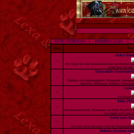
S
SEITE EINTRAGEN
MEMBER LOGIN
Rang
Top
Jackys Ries
1
Hier findest du viele Informationen über den Riesenschn
Schau doch mal rein, 
Tierärztliche Futtermitte
2
Diätfutter und Ergänzungsfutter: Allergiediät, Abmagerun
Zahnstein, Milchersatz, Diabetes, Aufbaupräp
cocke
3
Ein kleiner C
Kikis Pfö
4
individuell-persönlich, Druckartikel mit Ihrem Foto/Bild/
mit eigener TOP-Liste, 
Scotty und ch
5
Ein Irish Setter und einen Collie im Turnierhundes
Bolonka-Zwetnas von