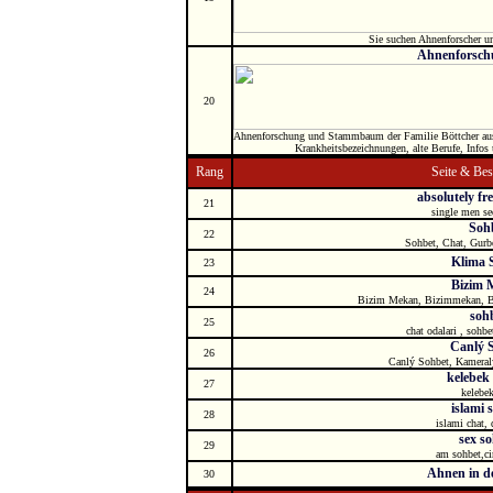
Sie suchen Ahnenforscher un
Ahnenforsch
20
Ahnenforschung und Stammbaum der Familie Böttcher aus E
Krankheitsbezeichnungen, alte Berufe, Info
Rang
Seite & Be
absolutely fre
21
single men se
Soh
22
Sohbet, Chat, Gurb
Klima S
23
Bizim 
24
Bizim Mekan, Bizimmekan, B
soh
25
chat odalari , sohbe
Canlý 
26
Canlý Sohbet, Kameral
kelebek
27
kelebek
islami 
28
islami chat, 
sex s
29
am sohbet,ci
Ahnen in d
30