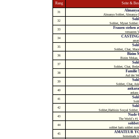
Rang
Seite & Be
Almanya
31
Almanya Sohbet, Almanya Ch
Soh
32
Sohbet, Mynet Sohbet O
Frauen stehen zu
33
versauten V
CASTING
34
amat
Soh
35
Sohbet, Chat, Mace
Bizim 
36
Bizim Mekan,
Soh
37
Sohbet, Chat, Beda
Familie 
38
Auf der We
Soh
39
Sohbet, Chat, Ask
ankara
40
ankara 
Soh
41
Soh
Soh
42
Sohbet,Harbisin Sosyal Sohbet 
Nude 
43
The World`s #1 
sohbet
44
sohbet hattı sohbet num
AMATEUR YO
45
homemade tee