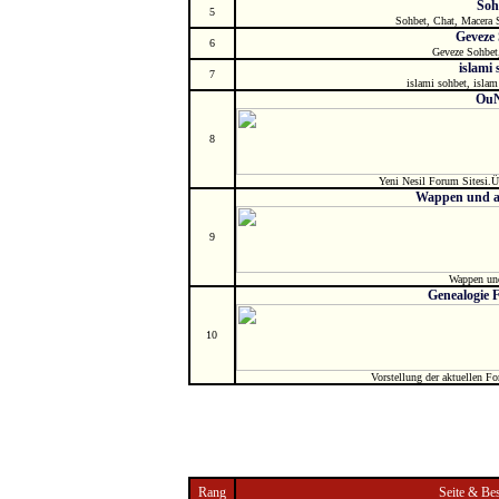
Soh
5
Sohbet, Chat, Macera 
Geveze
6
Geveze Sohbet
islami
7
islami sohbet, islam
Ou
8
Yeni Nesil Forum Sitesi.Ü
Wappen und a
9
Wappen und
Genealogie 
10
Vorstellung der aktuellen F
Rang
Seite & Be