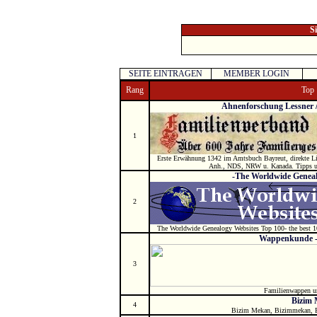
S
SEITE EINTRAGEN
MEMBER LOGIN
Rang
Top
Ahnenforschung Lessner 
1
Erste Erwähnung 1342 im Amtsbuch Bayreut, direkte Li
Anh., NDS, NRW u. Kanada. Tipps u. 
-The Worldwide Geneal
2
The Worldwide Genealogy Websites Top 100- the best 100
Wappenkunde 
3
Familienwappen u
Bizim
4
Bizim Mekan, Bizimmekan, B