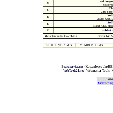
eski myne
46
eski myne
Ch
47
Chat, Sohbe
Soh
48
Sohbet, Chat, S
Soh
49
Sohbet, Chat, Mace
sohbet 
50
146 Seiten in der Datenbank
davon 146 Se
SEITE EINTRAGEN
MEMBER LOGIN
- Kostenloses phpBB3
Boardservice.net
- Webmaster-Tools - 
WebTools24.net
Powe
Distanzierung