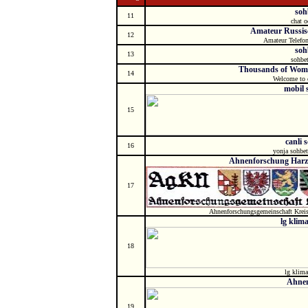
soh
11
chat o
Amateur Russis
12
Amateur Telefo
soh
13
sohbet
Thousands of Wome
14
Welcome to o
mobil 
15
canli 
16
yonja sohbet
Ahnenforschung Harz-
17
Ahnenforschungsgemeinschaft Kre
lg klima
18
lg klima
Ahnen
19