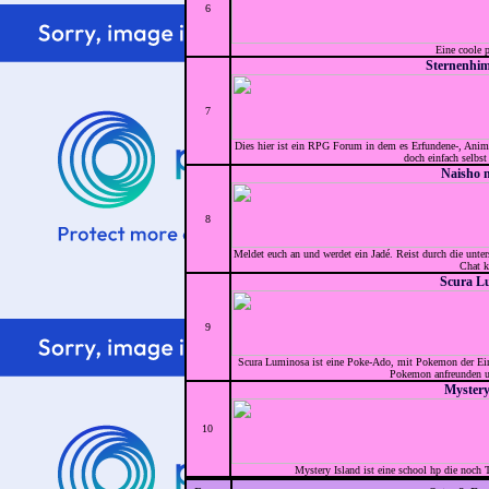
6
Eine coole 
Sternenhi
7
Dies hier ist ein RPG Forum in dem es Erfundene-, Anim
doch einfach selbst
Naisho 
8
Meldet euch an und werdet ein Jadé. Reist durch die unter
Chat k
Scura L
9
Scura Luminosa ist eine Poke-Ado, mit Pokemon der Eina
Pokemon anfreunden un
Mystery
10
Mystery Island ist eine school hp die noch T