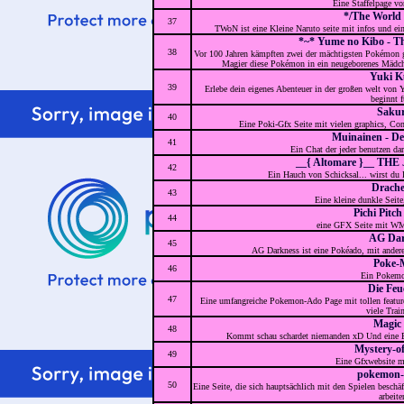
Eine Staffelpage v
*/The World 
37
TWoN ist eine Kleine Naruto seite mit infos und ei
*~* Yume no Kibo - T
38
Vor 100 Jahren kämpften zwei der mächtigsten Pokémon ge
Magier diese Pokémon in ein neugeborenes Mädc
Yuki K
39
Erlebe dein eigenes Abenteuer in der großen welt von
beginnt f
Sakur
40
Eine Poki-Gfx Seite mit vielen graphics, Co
Muinainen - Der
41
Ein Chat der jeder benutzen dar
__{ Altomare }__ TH
42
Ein Hauch von Schicksal... wirst du 
Drache
43
Eine kleine dunkle Seite,
Pichi Pitc
44
eine GFX Seite mit WM
AG Dar
45
AG Darkness ist eine Pokéado, mit andere
Poke-
46
Ein Pokem
Die Feu
47
Eine umfangreiche Pokemon-Ado Page mit tollen features
viele Train
Magic
48
Kommt schau schardet niemanden xD Und eine Be
Mystery-o
49
Eine Gfxwebsite m
pokemon-
50
Eine Seite, die sich hauptsächlich mit den Spielen besch
arbeite