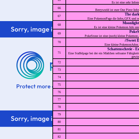
Es ist eine sehr Info
66
Berryworld ist eure One Piece Infos
The dark
67
Eine PokemonPage die Infos,GFX und noc
Moonligh
68
Es ist eine kleine Pokemon Ado und
PokeS
69
PokeStone ist eine (noch) kleine Pokemon 
//Sweet 
70
Eine kleine PokemonAdon. 
Schattenschreie - E
71
Eine Staffelpage bei der ein Mädchen seltsame Fähigkeit
gewin
72
73
74
75
76
77
78
79
80
81
82