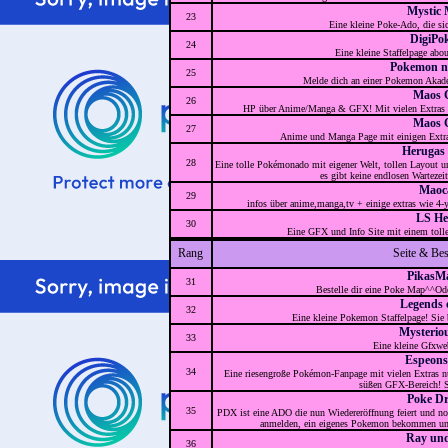
Mystic 
23
Eine kleine Poke-Ado, die si
DigiPo
24
Eine kleine Staffelpage a
Pokemon n
25
Melde dich an einer Pokemon Akadem
Maos C
26
HP über Anime/Manga & GFX! Mit vielen Extras w
Maos C
27
Anime und Manga Page mit einigen Extra
Herugas
28
Eine tolle Pokémonado mit eigener Welt, tollen Layout un
es gibt keine endlosen Wartezei
Maoca
29
infos über anime,manga,tv + einige extras wie 4
LS He
30
Eine GFX und Info Site mit einem tol
Rang
Seite & Be
PikasM
31
Bestelle dir eine Poke Map^^Ode
Legends 
32
Eine kleine Pokemon Staffelpage! Sie 
Mysterio
33
Eine kleine Gfxwe
Espeons
34
Eine riesengroße Pokémon-Fanpage mit vielen Extras nu
süßen GFX-Bereich! S
Poke D
35
PDX ist eine ADO die nun Wiedereröffnung feiert und noc
anmelden, ein eigenes Pokemon bekommen und 
Ray un
36