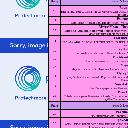
Rang
Seite & Be
Be an
11
Hier auf BaI geht es darum mit der Unterstützung deines
Idol zu 
Pokemo
12
Eine kleine Pokemon-ado, Die eine eigene Welt h
Mystic Moon - The
13
Erlebe ein Abenteuer in einer vollkommen neuen Welt.
Moon und reise um die Welt um de
Lost and
14
Eine Poke ADO, auf der du Pokemon fangen, trainieren, 
kann
Crystal
15
Ein Hauch von Schicksal... Tobutz,Selfe und V
Nachtara
16
Cooles Poke Ado das viel zu bieten 
Miga
17
Migalore ist eine süße kleine (auch etwas Dunkl
Flying 
18
Flying Arktos ist eine Pokéado Page, meldet euch an 
Traine
Suicidal 
19
Eine Reviewpage zu den Themen
Poke-L
20
"Starte dein eigenes Abenteuer in Abista City. Hole d
größte Trainer von a
Rang
Seite & Be
Pokémo
21
Eine frischgebackene Pokémon-A
poke-t
22
Werde Trainer, Ranger oder Koordinator und erlebe dein
Legenden eine faszinierende Ges