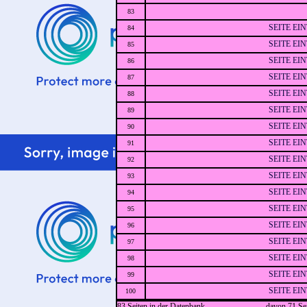
83
SEITE EI
84
SEITE EI
85
SEITE EI
86
SEITE EI
87
SEITE EI
88
SEITE EI
89
SEITE EI
90
SEITE EI
91
SEITE EI
92
SEITE EI
93
SEITE EI
94
SEITE EI
95
SEITE EI
96
SEITE EI
97
SEITE EI
98
SEITE EI
99
SEITE EI
100
83 Seiten in der Datenbank
davon 71 Sei