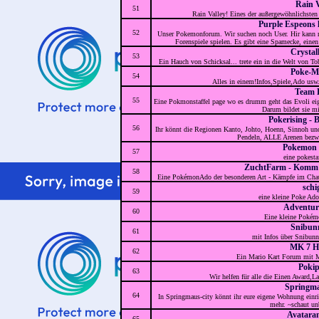
Rain V
51
Rain Valley! Eines der außergewöhnlichst
Purple Espeons l
52
Unser Pokemonforum. Wir suchen noch User. Hir kann 
Forenspiele spielen. Es gibt eine Spamecke, eine
Crystal
53
Ein Hauch von Schicksal... trete ein in die Welt von To
Poke-M
54
Alles in einem!Infos,Spiele,Ado usw
Team 
55
Eine Pokmonstaffel page wo es drumm geht das Evoli eige
Darum bildet sie m
Pokerising -
56
Ihr könnt die Regionen Kanto, Johto, Hoenn, Sinnoh u
Pendeln, ALLE Arenen bezwi
Pokemon 
57
eine pokesta
ZuchtFarm - Komm 
58
Eine PokémonAdo der besonderen Art - Kämpfe im Chat m
schi
59
eine kleine Poke Ad
Adventur
60
Eine kleine Pokém
Snibun
61
mit Infos über Snibu
MK 7 H
62
Ein Mario Kart Forum mit 
Pokip
63
Wir helfen für alle die Einen Award,L
Springma
64
In Springmaus-city könnt ihr eure eigene Wohnung einri
mehr. ~schaut un
Avatara
65